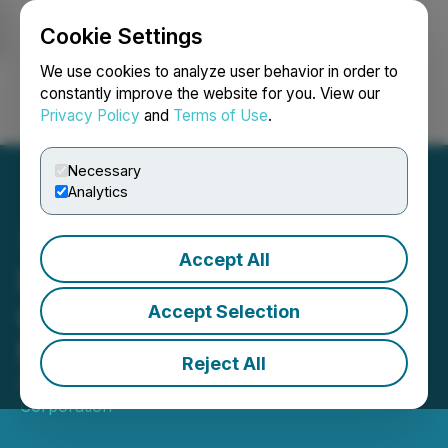
Cookie Settings
NEWSFILE
We use cookies to analyze user behavior in order to
constantly improve the website for you. View our
Privacy Policy
and
Terms of Use
.
Login
Search
Français
Necessary
Analytics
Accept All
IAMGOLD conclut une
convention pour acquérir
Accept Selection
Mines D'Or Orbec Inc.
Reject All
October 20, 2025 7:05 AM EDT | Source:
IAMGOLD
Corporation