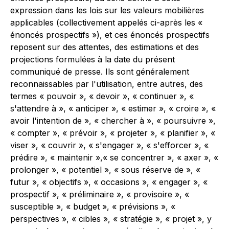
expression dans les lois sur les valeurs mobilières
applicables (collectivement appelés ci-après les «
énoncés prospectifs »), et ces énoncés prospectifs
reposent sur des attentes, des estimations et des
projections formulées à la date du présent
communiqué de presse. Ils sont généralement
reconnaissables par l'utilisation, entre autres, des
termes « pouvoir », « devoir », « continuer », «
s'attendre à », « anticiper », « estimer », « croire », «
avoir l'intention de », « chercher à », « poursuivre »,
« compter », « prévoir », « projeter », « planifier », «
viser », « couvrir », « s'engager », « s'efforcer », «
prédire », « maintenir »,« se concentrer », « axer », «
prolonger », « potentiel », « sous réserve de », «
futur », « objectifs », « occasions », « engager », «
prospectif », « préliminaire », « provisoire », «
susceptible », « budget », « prévisions », «
perspectives », « cibles », « stratégie », « projet », y