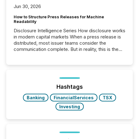
Jun 30, 2026
How to Structure Press Releases for Machine
Readability
Disclosure Intelligence Series How disclosure works
in modern capital markets When a press release is
distributed, most issuer teams consider the
communication complete. But in reality, this is the
point at which another audience begins reading it.
Search engines, AI models, financial data platforms,
and brokerage systems start processing corporate
announcements within seconds of publication.
Before many investors read a press release,
machines identify companies, extract key facts,...
Hashtags
Banking
FinancialServices
TSX
Investing