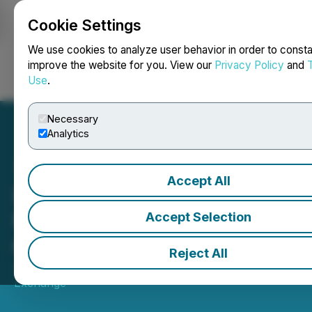
Cookie Settings
NEWSFILE
We use cookies to analyze user behavior in order to consta
improve the website for you. View our
Privacy Policy
and
Use
.
Login
Search
Français
Necessary
Analytics
Accept All
LongPoint Asset
Management Inc. ouvre les
Accept Selection
marchés
Reject All
July 07, 2025 11:14 AM EDT | Source:
Toronto Stock
Exchange