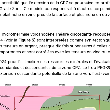
a possibilité que l'extension de la CPZ se poursuive en profo
h Grade Zone. Ce modèle correspondrait à d'autres corps m
i était riche en zinc près de la surface et plus riche en cu
 hydrothermale volcanogène linéaire discordante recoupée 
4 (voir la
Figure 5
) sont interprétées comme syn-tectonique
Les teneurs en argent, presque dix fois supérieures à celles 
importantes et sont corrélées avec les teneurs en zinc ou e
024 pour l'estimation des ressources minérales et l'évaluat
scendantes et descendantes de la zone CPZ. Le trou PEG-25
xtension descendante potentielle de la zone vers l'est (voi