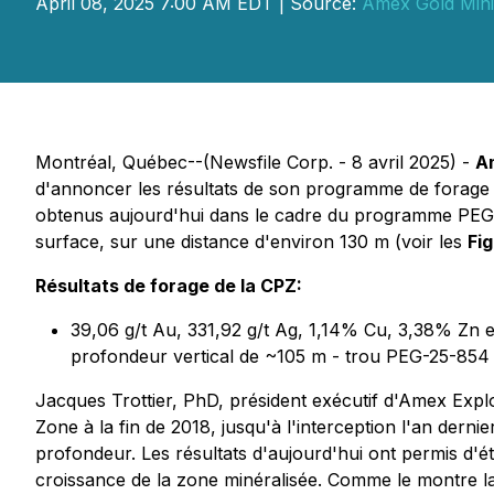
April 08, 2025 7:00 AM EDT | Source:
Amex Gold Mini
Montréal, Québec--(Newsfile Corp. - 8 avril 2025) -
A
d'annoncer les résultats de son programme de forage en
obtenus aujourd'hui dans le cadre du programme PEG-25
surface, sur une distance d'environ 130 m (voir les
Fi
Résultats de forage de la CPZ:
39,06 g/t Au, 331,92 g/t Ag, 1,14% Cu, 3,38% Zn 
profondeur vertical de ~105 m - trou PEG-25-854
Jacques Trottier, PhD, président exécutif d'Amex Explo
Zone à la fin de 2018, jusqu'à l'interception l'an derni
profondeur. Les résultats d'aujourd'hui ont permis d'ét
croissance de la zone minéralisée. Comme le montre l