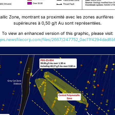
llic Zone, montrant sa proximité avec les zones aurifères G
supérieures à 0,50 g/t Au sont représentées.
To view an enhanced version of this graphic, please visit:
ages.newsfilecorp.com/files/2667/247752_0ac11f4294dad8bf_