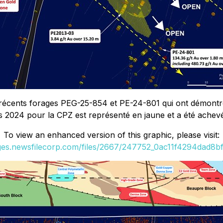
 récents forages PEG-25-854 et PE-24-801 qui ont démontré
 2024 pour la CPZ est représenté en jaune et a été achevé 
To view an enhanced version of this graphic, please visit:
ages.newsfilecorp.com/files/2667/247752_0ac11f4294dad8bf_