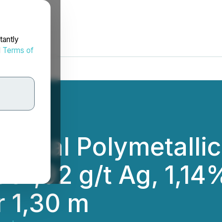
tantly
d
Terms of
entral Polymetalli
331,92 g/t Ag, 1,1
 1,30 m