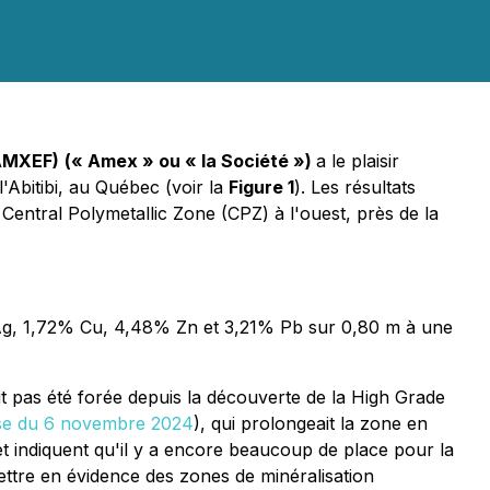
 AMXEF)
(« Amex » ou « la Société »)
a le plaisir
'Abitibi, au Québec (voir la
Figure 1
). Les résultats
entral Polymetallic Zone (CPZ) à l'ouest, près de la
t Ag, 1,72% Cu, 4,48% Zn et 3,21% Pb sur 0,80 m à une
t pas été forée depuis la découverte de la High Grade
se du 6 novembre 2024
), qui prolongeait la zone en
 et indiquent qu'il y a encore beaucoup de place pour la
ettre en évidence des zones de minéralisation