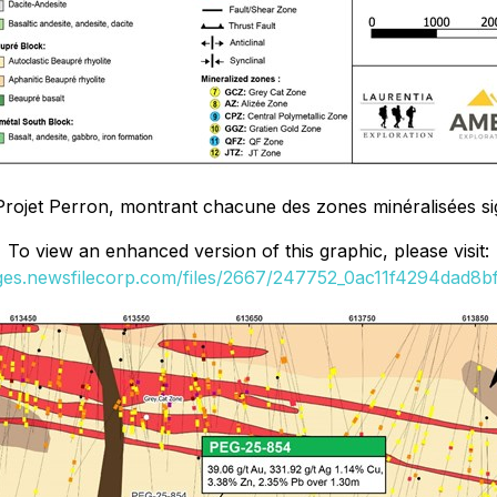
ojet Perron, montrant chacune des zones minéralisées signif
To view an enhanced version of this graphic, please visit:
ages.newsfilecorp.com/files/2667/247752_0ac11f4294dad8bf_