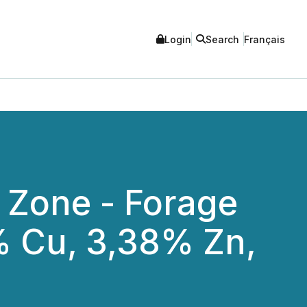
Login
Search
Français
c Zone - Forage
4% Cu, 3,38% Zn,