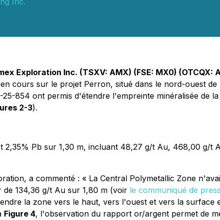
ng Inc.
mex Exploration Inc. (TSXV: AMX) (FSE: MX0) (OTCQX:
 cours sur le projet Perron, situé dans le nord-ouest de l
-854 ont permis d'étendre l'empreinte minéralisée de la C
gures 2-3
).
et 2,35% Pb sur 1,30 m, incluant 48,27 g/t Au, 468,00 g/
ration, a commenté : « La Central Polymetallic Zone n'avai
er de 134,36 g/t Au sur 1,80 m (voir
le communiqué de pres
endre la zone vers le haut, vers l'ouest et vers la surface
a
Figure 4
, l'observation du rapport or/argent permet de m