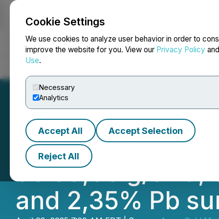
Cookie Settings
NEWSFILE
We use cookies to analyze user behavior in order to cons
improve the website for you. View our
Privacy Policy
an
Use
.
Home
About
Services
Newsroom
Blog
Contact
Necessary
Analytics
Accept All
Accept Selection
Amex élargie la C
Reject All
de 39,06 g/t Au, 
and 2,35% Pb sur