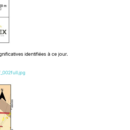
icatives identifiées à ce jour.
002full.jpg