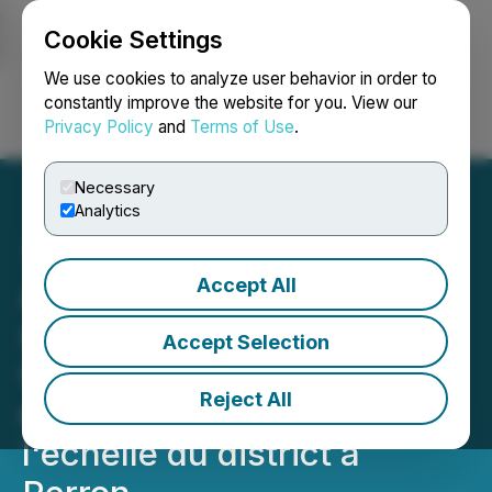
Cookie Settings
NEWSFILE
We use cookies to analyze user behavior in order to
constantly improve the website for you. View our
Privacy Policy
and
Terms of Use
.
Login
Search
Français
Necessary
Analytics
Accept All
Amex acquiert la propriété
stratégique de Perron
Accept Selection
Ouest - qui forme un
Reject All
ensemble de terrains à
l'échelle du district à