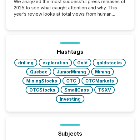
We analyzed the most successful press releases of
2025 to see what caught attention and why. This
year’s review looks at total views from human
readers and AI systems across the top five hundred
public company press releases distributed through
TMX Newsfile in 2025. These views come from all
of Newsfile’s general distribution channels, such as
Yahoo and Apple. They reflect how audiences
discovered and engaged with each announcement.
Hashtags
Key Insights...
drilling
exploration
Gold
goldstocks
Quebec
JuniorMining
Mining
MiningStocks
OTC
OTCMarkets
OTCStocks
SmallCaps
TSXV
Investing
Subjects