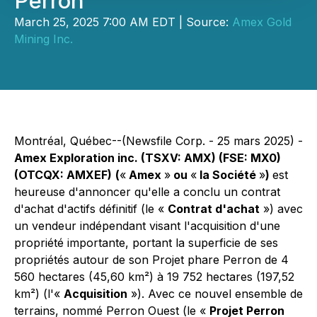
Perron
March 25, 2025 7:00 AM EDT | Source:
Amex Gold
Mining Inc.
Montréal, Québec--(Newsfile Corp. - 25 mars 2025) -
Amex Exploration inc. (TSXV: AMX) (FSE: MX0)
(OTCQX: AMXEF)
(
«
Amex
»
ou
«
la Société
»
)
est
heureuse d'annoncer qu'elle a conclu un contrat
d'achat d'actifs définitif (le «
Contrat d'achat
») avec
un vendeur indépendant visant l'acquisition d'une
propriété importante, portant la superficie de ses
propriétés autour de son Projet phare Perron de 4
560 hectares (45,60 km²) à 19 752 hectares (197,52
km²) (l'«
Acquisition
»). Avec ce nouvel ensemble de
terrains, nommé Perron Ouest (le «
Projet Perron