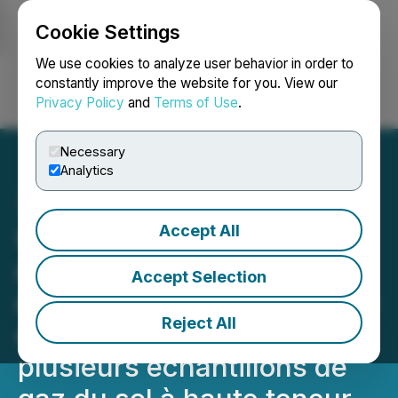
Cookie Settings
NEWSFILE
We use cookies to analyze user behavior in order to
constantly improve the website for you. View our
Privacy Policy
and
Terms of Use
.
Login
Search
Français
Necessary
Analytics
Accept All
QIMC annonce une
découverte majeure
Accept Selection
d'hydrogène naturel propre
Reject All
en Nouvelle-Écosse avec
plusieurs échantillons de