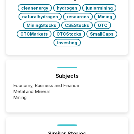
cleanenergy
hydrogen
juniormining
naturalhydrogen
resources
Mining
MiningStocks
CSEStocks
OTC
OTCMarkets
OTCStocks
SmallCaps
Investing
Subjects
Economy, Business and Finance
Metal and Mineral
Mining
Similar Stories