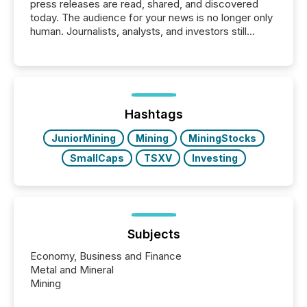
press releases are read, shared, and discovered
today. The audience for your news is no longer only
human. Journalists, analysts, and investors still
matter, but now AI systems are scanning, indexing,
and summarizing your announcements at scale.
Here are a few numbers that show the size of this
shift: 78% of companies now use AI in at least one
function (McKinsey, 2025) 92% of Fortune 500
companies are using OpenAI's technology...
Hashtags
JuniorMining
Mining
MiningStocks
SmallCaps
TSXV
Investing
Subjects
Economy, Business and Finance
Metal and Mineral
Mining