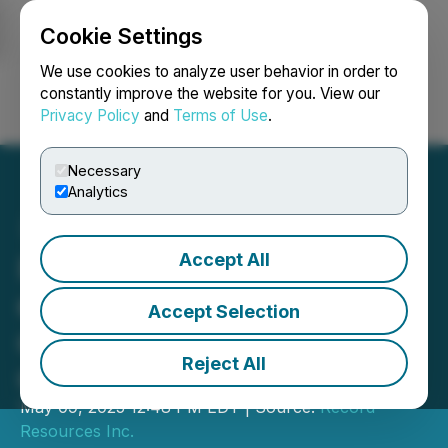
Cookie Settings
NEWSFILE
We use cookies to analyze user behavior in order to
constantly improve the website for you. View our
Privacy Policy
and
Terms of Use
.
Login
Search
Français
Necessary
Analytics
Accept All
Record Resources pour
exécuter l'émission
Accept Selection
d'actions accréditives et
Reject All
de LIFE
May 09, 2025 12:48 PM EDT | Source:
Record
Resources Inc.