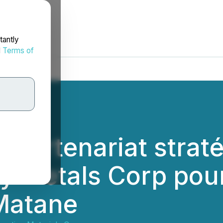
tantly
d
Terms of
partenariat strat
y Metals Corp pour
Matane