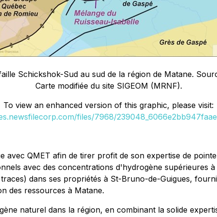
e faille Schickshok-Sud au sud de la région de Matane. Sour
Carte modifiée du site SIGEOM (MRNF).
To view an enhanced version of this graphic, please visit:
ges.newsfilecorp.com/files/7968/239048_6066e2bb947faae5
 avec QMET afin de tirer profit de son expertise de pointe
ionnels avec des concentrations d'hydrogène supérieures 
 traces) dans ses propriétés à St-Bruno-de-Guigues, fourn
tion des ressources à Matane.
rogène naturel dans la région, en combinant la solide exper