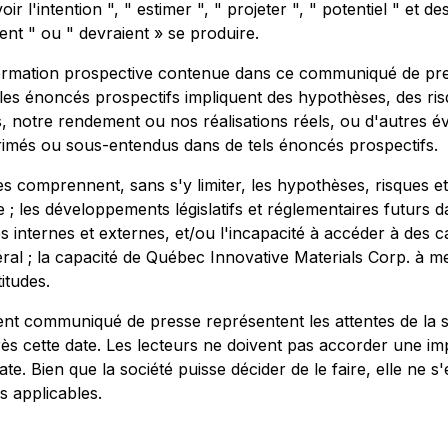
" avoir l'intention ", " estimer ", " projeter ", " potentiel " 
ient " ou " devraient » se produire.
formation prospective contenue dans ce communiqué de pres
, les énoncés prospectifs impliquent des hypothèses, des ri
ts, notre rendement ou nos réalisations réels, ou d'autres é
primés ou sous-entendus dans de tels énoncés prospectifs.
s comprennent, sans s'y limiter, les hypothèses, risques e
; les développements législatifs et réglementaires futurs da
internes et externes, et/ou l'incapacité à accéder à des ca
éral ; la capacité de Québec Innovative Materials Corp. à m
itudes.
ent communiqué de presse représentent les attentes de la s
rès cette date. Les lecteurs ne doivent pas accorder une i
ate. Bien que la société puisse décider de le faire, elle ne 
s applicables.