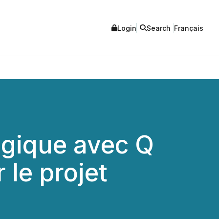
Login
Search
Français
égique avec Q
 le projet