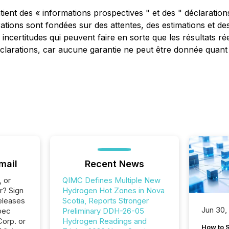
nt des « informations prospectives " et des " déclarations
rations sont fondées sur des attentes, des estimations et d
incertitudes qui peuvent faire en sorte que les résultats rée
éclarations, car aucune garantie ne peut être donnée quant 
mail
Recent News
, or
QIMC Defines Multiple New
r? Sign
Hydrogen Hot Zones in Nova
eleases
Scotia, Reports Stronger
Jun 30,
bec
Preliminary DDH-26-05
Corp. or
Hydrogen Readings and
How to S