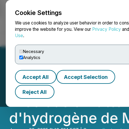
Cookie Settings
NEWSFILE
We use cookies to analyze user behavior in order to cons
improve the website for you. View our
Privacy Policy
an
Use
.
Home
About
Services
Newsroom
Blog
Contact
Necessary
Analytics
Accept All
Accept Selection
QIMC annonce un 
Reject All
Precious & Batter
d'hydrogène de 