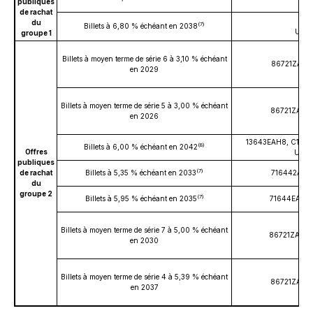
publiques
de rachat
716
du
(7)
Billets à 6,80 % échéant en 2038
US71
groupe 1
Billets à moyen terme de série 6 à 3,10 % échéant
86721ZAP4 
en 2029
Billets à moyen terme de série 5 à 3,00 % échéant
86721ZAM1 
en 2026
13643EAH8, C1888
(8)
Billets à 6,00 % échéant en 2042
Offres
USC1
publiques
(7)
de rachat
Billets à 5,35 % échéant en 2033
716442AH1 
du
groupe 2
(7)
Billets à 5,95 % échéant en 2035
71644EAG7 
Billets à moyen terme de série 7 à 5,00 % échéant
86721ZAQ2 
en 2030
Billets à moyen terme de série 4 à 5,39 % échéant
86721ZAB5 
en 2037