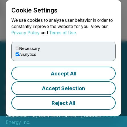
Cookie Settings
NEWSFILE
We use cookies to analyze user behavior in order to
constantly improve the website for you. View our
Privacy Policy
and
Terms of Use
.
Login
Search
Français
Necessary
Analytics
Accept All
Suncor annonce des offres
publiques de rachat visant
Accept Selection
certaines séries de billets
Reject All
en circulation
September 19, 2024 4:01 PM EDT | Source:
Suncor
Energy Inc.