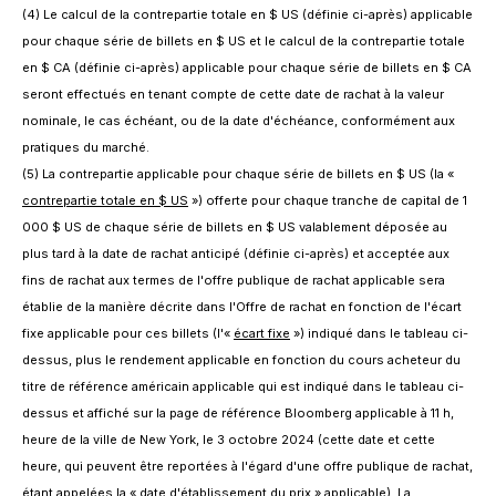
(4) Le calcul de la contrepartie totale en $ US (définie ci-après) applicable
pour chaque série de billets en $ US et le calcul de la contrepartie totale
en $ CA (définie ci-après) applicable pour chaque série de billets en $ CA
seront effectués en tenant compte de cette date de rachat à la valeur
nominale, le cas échéant, ou de la date d'échéance, conformément aux
pratiques du marché.
(5) La contrepartie applicable pour chaque série de billets en $ US (la «
contrepartie totale en $ US
») offerte pour chaque tranche de capital de 1
000 $ US de chaque série de billets en $ US valablement déposée au
plus tard à la date de rachat anticipé (définie ci-après) et acceptée aux
fins de rachat aux termes de l'offre publique de rachat applicable sera
établie de la manière décrite dans l'Offre de rachat en fonction de l'écart
fixe applicable pour ces billets (l'«
écart fixe
») indiqué dans le tableau ci-
dessus, plus le rendement applicable en fonction du cours acheteur du
titre de référence américain applicable qui est indiqué dans le tableau ci-
dessus et affiché sur la page de référence Bloomberg applicable à 11 h,
heure de la ville de New York, le 3 octobre 2024 (cette date et cette
heure, qui peuvent être reportées à l'égard d'une offre publique de rachat,
étant appelées la «
date d'établissement du prix
» applicable). La