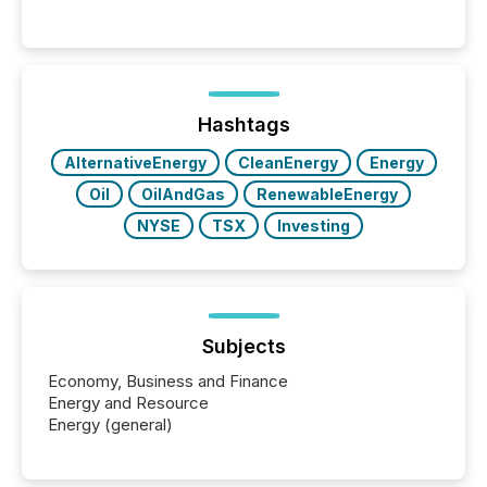
communications services, the challenge was not
capability. It was geography. By partnering with TMX
Newsfile, they found a way to bridge the gap
between European markets and North American
press release distribution through a shared
approach to execution. “Switzerland and Canada
Hashtags
really do seem to...
AlternativeEnergy
CleanEnergy
Energy
Oil
OilAndGas
RenewableEnergy
NYSE
TSX
Investing
Subjects
Economy, Business and Finance
Energy and Resource
Energy (general)