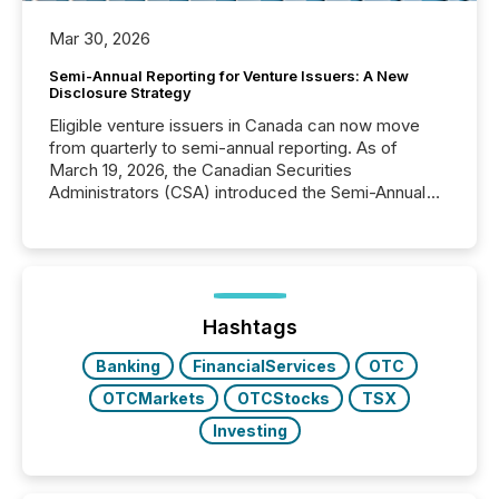
Mar 30, 2026
Semi-Annual Reporting for Venture Issuers: A New
Disclosure Strategy
Eligible venture issuers in Canada can now move
from quarterly to semi-annual reporting. As of
March 19, 2026, the Canadian Securities
Administrators (CSA) introduced the Semi-Annual
Reporting (SAR) Pilot . Implemented through
Coordinated Blanket Order 51-933, it allows certain
issuers listed on the TSX Venture Exchange (TSXV)
or the Canadian Securities Exchange (CSE) to
optionally skip first and third quarter financial filings .
This reduces overall reporting burdens and costs. It
Hashtags
also...
Banking
FinancialServices
OTC
OTCMarkets
OTCStocks
TSX
Investing