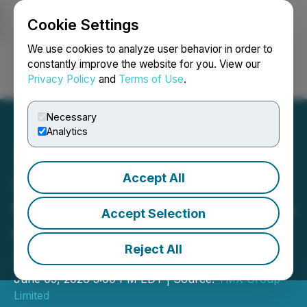
Cookie Settings
NEWSFILE
We use cookies to analyze user behavior in order to
constantly improve the website for you. View our
Privacy Policy
and
Terms of Use
.
Login
Search
Français
Necessary
Analytics
Accept All
Statistiques de
financement par actions du
Accept Selection
Groupe TMX pour mai
Reject All
2026
June 05, 2026 3:00 PM EDT | Source:
TMX Group
Limited