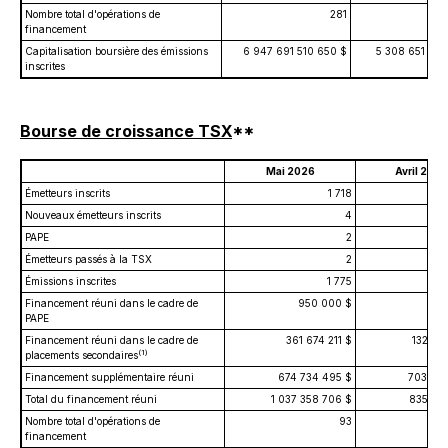
Nombre total d'opérations de
281
financement
Capitalisation boursière des émissions
6 947 691 510 650 $
5 308 651 801
inscrites
Bourse de croissance TSX
**
Mai 2026
Avril 2026
Émetteurs inscrits
1 718
Nouveaux émetteurs inscrits
4
PAPE
2
Émetteurs passés à la TSX
2
Émissions inscrites
1 775
Financement réuni dans le cadre de
950 000 $
PAPE
Financement réuni dans le cadre de
361 674 211 $
132 25
(1)
placements secondaires
Financement supplémentaire réuni
674 734 495 $
703 47
Total du financement réuni
1 037 358 706 $
835 72
Nombre total d'opérations de
93
financement