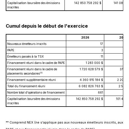
Capitalisation boursière des émissions
142 850 758 292 $
141 082 19
inscrites
Cumul depuis le début de l'exercice
2026
2025
Nouveaux émetteurs inscrits
17
PAPE
3
Émetteurs passés à la TSX
11
Financement réuni dans le cadre de PAPE
1 283 000 $
1 5
Financement réuni dans le cadre de
1 720 628 579 $
372 8
(1)
placements secondaires
Financement supplémentaire réuni
4 360 915 184 $
2 209 2
Total du financement réuni
6 082 826 763 $
2 583 
Nombre total d'opérations de financement
661
Capitalisation boursière des émissions
142 850 758 292 $
101 471 
inscrites
** Comprend NEX (ne s'applique pas aux nouveaux émetteurs inscrits, aux