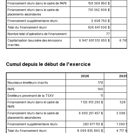
Financement réuni dans le cadre de PAPE
159 369 850 $
34
Financement réuni dans le cadre de
761 362 906 $
28
placements secondaires
Financement supplémentaire réuni
5 908 750 $
13
Total du financement réuni
926 641 506 $
760
Nombre total d'opérations de financement
77
Capitalisation boursière des émissions
6 947 691 510 650 $
6 765 63
inscrites
Cumul depuis le début de l'exercice
2026
2025
Nouveaux émetteurs inscrits
178
PAPE
149
Émetteurs provenant de la TSXV
11
Financement réuni dans le cadre de
1 125 913 293 $
528 954
PAPE
Financement réuni dans le cadre de
6 690 251 457 $
3 098 382 
placements secondaires
Financement supplémentaire réuni
283 671 110 $
1 090 569
Total du financement réuni
8 099 835 860 $
4 717 906 