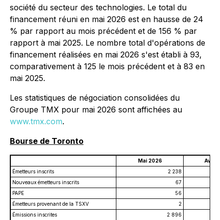
société du secteur des technologies. Le total du
financement réuni en mai 2026 est en hausse de 24
% par rapport au mois précédent et de 156 % par
rapport à mai 2025. Le nombre total d'opérations de
financement réalisées en mai 2026 s'est établi à 93,
comparativement à 125 le mois précédent et à 83 en
mai 2025.
Les statistiques de négociation consolidées du
Groupe TMX pour mai 2026 sont affichées au
www.tmx.com
.
Bourse de Toronto
Mai 2026
Avril 
Émetteurs inscrits
2 238
Nouveaux émetteurs inscrits
67
PAPE
56
Émetteurs provenant de la TSXV
2
Émissions inscrites
2 896