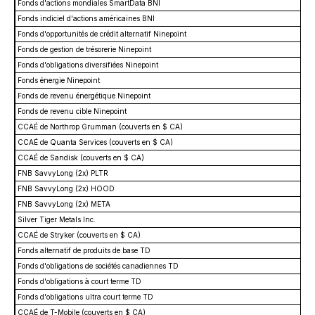
Fonds d'actions mondiales SmartData BNI
Fonds indiciel d'actions américaines BNI
Fonds d'opportunités de crédit alternatif Ninepoint
Fonds de gestion de trésorerie Ninepoint
Fonds d'obligations diversifiées Ninepoint
Fonds énergie Ninepoint
Fonds de revenu énergétique Ninepoint
Fonds de revenu cible Ninepoint
CCAÉ de Northrop Grumman (couverts en $ CA)
CCAÉ de Quanta Services (couverts en $ CA)
CCAÉ de Sandisk (couverts en $ CA)
FNB SavvyLong (2x) PLTR
FNB SavvyLong (2x) HOOD
FNB SavvyLong (2x) META
Silver Tiger Metals Inc.
CCAÉ de Stryker (couverts en $ CA)
Fonds alternatif de produits de base TD
Fonds d'obligations de sociétés canadiennes TD
Fonds d'obligations à court terme TD
Fonds d'obligations ultra court terme TD
CCAÉ de T-Mobile (couverts en $ CA)