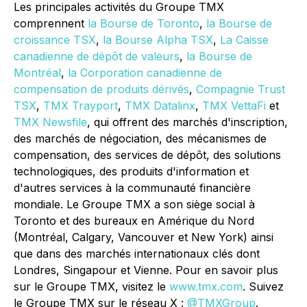
Les principales activités du Groupe TMX
comprennent
la Bourse de Toronto
,
la Bourse de
croissance TSX
,
la Bourse Alpha TSX
,
La Caisse
canadienne de dépôt de valeurs
,
la Bourse de
Montréal
,
la Corporation canadienne de
compensation de produits dérivés
,
Compagnie Trust
TSX
,
TMX
Trayport
,
TMX Datalinx
,
TMX VettaFi
et
TMX Newsfile
, qui offrent des marchés d'inscription,
des marchés de négociation, des mécanismes de
compensation, des services de dépôt, des solutions
technologiques, des produits d'information et
d'autres services à la communauté financière
mondiale. Le Groupe TMX a son siège social à
Toronto et des bureaux en Amérique du Nord
(Montréal, Calgary, Vancouver et New York) ainsi
que dans des marchés internationaux clés dont
Londres, Singapour et Vienne. Pour en savoir plus
sur le Groupe TMX, visitez le
www.tmx.com
. Suivez
le Groupe TMX sur le réseau X :
@TMXGroup
.