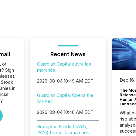
mail
Recent News
, or
Guardian Capital ouvre les
r? Sign
marchés
eleases
Dec 16,
2026-08-04 10:49 AM EDT
o Stock
anies in
The Mos
ncial
Guardian Capital Opens the
Release
Human At
y.
Market
Landsc
2026-08-04 10:46 AM EDT
What ma
rise ab
analyze
Brompton Funds (PAYU,
success
PAYI) ferme les marchés