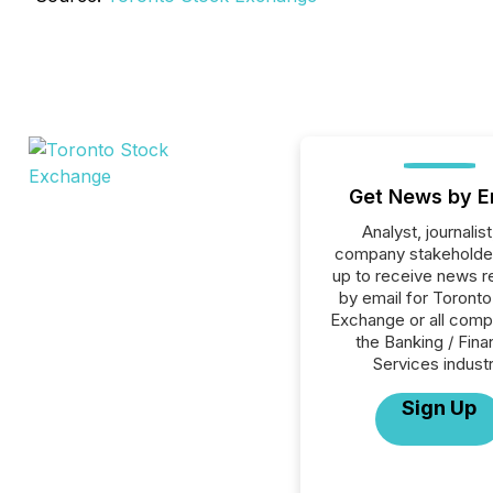
Get News by E
Analyst, journalist
company stakeholde
up to receive news r
by email for Toront
Exchange or all comp
the Banking / Fina
Services industr
Sign Up