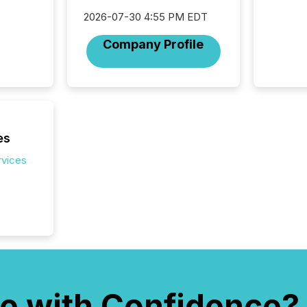
2025 to
attenti
2026-07-30 4:55 PM EDT
review 
Company Profile
from hu
systems
hundre
press r
through
2025. 
from all
es
distribu
Yahoo a
rvices
reflect
discove
each a
Insights.
e with Confidence?