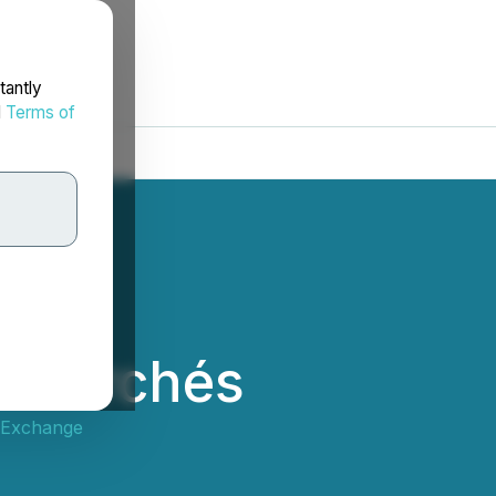
tantly
d
Terms of
s marchés
 Exchange