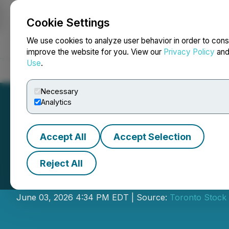
Cookie Settings
NEWSFILE
We use cookies to analyze user behavior in order to cons
improve the website for you. View our
Privacy Policy
an
Use
.
Home
About
Services
Newsroom
Blog
Contact
Necessary
Analytics
Accept All
Accept Selection
Reject All
VersaFi ferme le
June 03, 2026 4:34 PM EDT | Source:
Toronto Stock