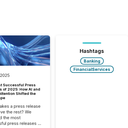
Hashtags
Banking
FinancialServices
 2025
t Successful Press
s of 2025: How AI and
tention Shifted the
ape
kes a press release
ove the rest? We
d the most
ful press releases of