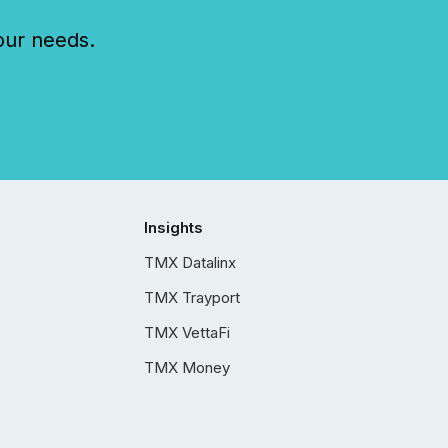
our needs.
Insights
TMX Datalinx
TMX Trayport
TMX VettaFi
TMX Money