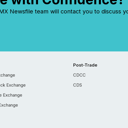
 Newsfile team will contact you to discuss y
Post-Trade
xchange
CDCC
ock Exchange
CDS
e Exchange
Exchange