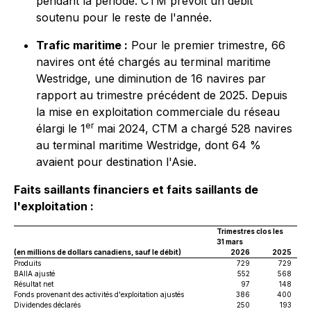
pendant la période. CTM prévoit un débit
soutenu pour le reste de l'année.
Trafic maritime :
Pour le premier trimestre, 66
navires ont été chargés au terminal maritime
Westridge, une diminution de 16 navires par
rapport au trimestre précédent de 2025. Depuis
la mise en exploitation commerciale du réseau
er
élargi le 1
mai 2024, CTM a chargé 528 navires
au terminal maritime Westridge, dont 64 %
avaient pour destination l'Asie.
Faits saillants financiers et faits saillants de
l'exploitation :
Trimestres clos les
31 mars
(en millions de dollars canadiens, sauf le débit)
2026
2025
Produits
729
729
BAIIA ajusté
552
568
Résultat net
97
148
Fonds provenant des activités d'exploitation ajustés
386
400
Dividendes déclarés
250
193