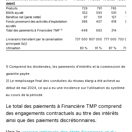
débit)
Produits
729
791
765
719
BAIIA ajusté
552
593
591
558
Bénéfice net (perte nette)
97
131
127
150
Fonds provenant des activités d'exploitation
386
407
418
394
ajustés
1)
Total des paiements à Financière TMP
448
663
314
314
Livraisons transitant par la canalisation
737 000
807 000
777 000
703 000
principale (b/j)
Utilisation
83 %
91 %
87 %
79 %
1) Comprend les dividendes, les paiements d'intérêts et la commission de
garantie payée.
2) Le remplissage final des conduites du réseau élargi a été achevé au
début de mai 2024, ce qui a eu une incidence sur l'utilisation du système
au cours de la période.
Le total des paiements à Financière TMP comprend
des engagements contractuels au titre des intérêts
ainsi que des paiements discrétionnaires.