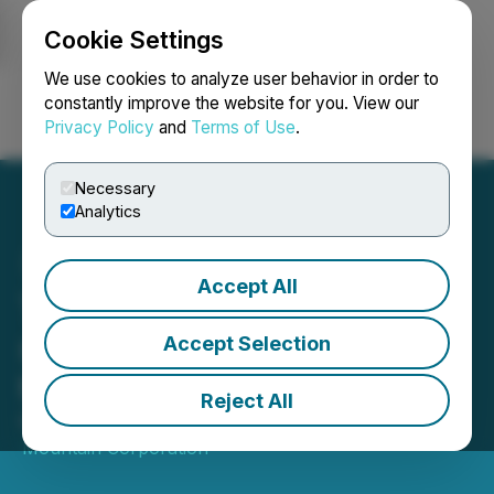
Cookie Settings
NEWSFILE
We use cookies to analyze user behavior in order to
constantly improve the website for you. View our
Privacy Policy
and
Terms of Use
.
Login
Search
Français
Necessary
Analytics
Accept All
Trans Mountain annonce
ses résultats du premier
Accept Selection
trimestre de 2026
Reject All
May 29, 2026 1:09 PM EDT | Source:
Trans
Mountain Corporation