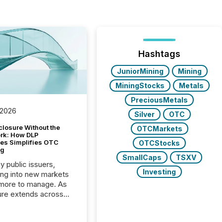
Hashtags
JuniorMining
Mining
MiningStocks
Metals
PreciousMetals
 2026
Silver
OTC
closure Without the
OTCMarkets
ork: How DLP
es Simplifies OTC
OTCStocks
ng
SmallCaps
TSXV
y public issuers,
Investing
ng into new markets
more to manage. As
ure extends across
and the United
 even core tasks like