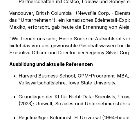
Partnerschaften mit Costco, Loblaw und Sobeys ei
Vancouver, British Columbia--(Newsfile Corp. - Dien
das "Unternehmen"), ein kanadisches Edelmetall-Explo
Mexiko, erforscht, gab heute die Ernennung von Alejan
"Wir freuen uns sehr, Herrn Sucre im Aufsichtsrat vo
bietet das von uns gewünschte Geschäftswissen für di
Executive Officer und Director bei Regency Silver Corp
Ausbildung und aktuelle Referenzen
Harvard Business School, OPM-Programm; MBA, IESA
Volkswirtschaftslehre, Iowa State University.
Grundlagen der KI für Nicht-Data-Scientists, Univ
(2023); Umwelt, Soziales und Unternehmensführun
Regelmäßiger Kolumnist, El Universal (1994-heute