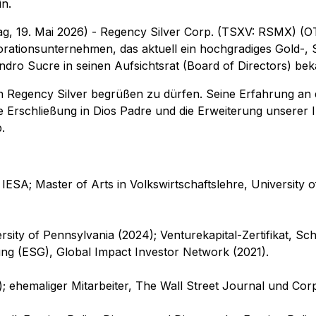
n.
stag, 19. Mai 2026) - Regency Silver Corp. (TSXV: RSMX) 
rationsunternehmen, das aktuell ein hochgradiges Gold-, S
dro Sucre in seinen Aufsichtsrat (Board of Directors) bek
n Regency Silver begrüßen zu dürfen. Seine Erfahrung an 
e Erschließung in Dios Padre und die Erweiterung unserer 
.
; Master of Arts in Volkswirtschaftslehre, University of
ersity of Pennsylvania (2024); Venturekapital-Zertifikat, S
g (ESG), Global Impact Investor Network (2021).
); ehemaliger Mitarbeiter, The Wall Street Journal und Co