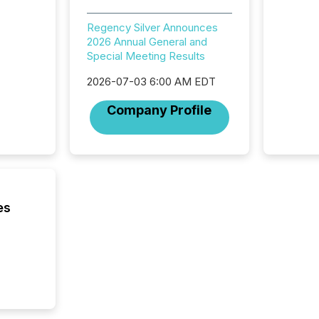
distrib
release
Regency Silver Announces
additio
2026 Annual General and
and coo
Special Meeting Results
Resourc
traded 
2026-07-03 6:00 AM EDT
company
on keep
Company Profile
and cro
its new
seamles
the OTC
even hav
es