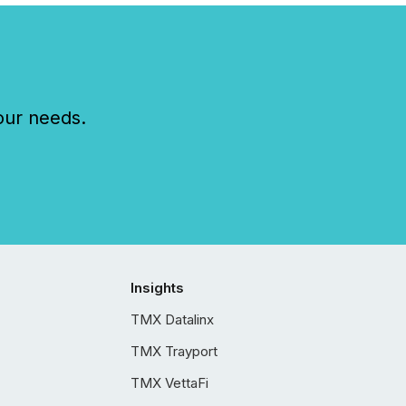
our needs.
Insights
TMX Datalinx
TMX Trayport
TMX VettaFi