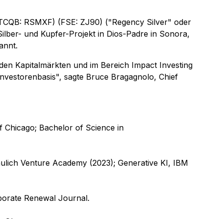
(OTCQB: RSMXF) (FSE: ZJ90) ("Regency Silver" oder
ilber- und Kupfer-Projekt in Dios-Padre in Sonora,
annt.
den Kapitalmärkten und im Bereich Impact Investing
Investorenbasis",
sagte Bruce Bragagnolo, Chief
 Chicago; Bachelor of Science in
chulich Venture Academy (2023); Generative KI, IBM
rporate Renewal Journal.