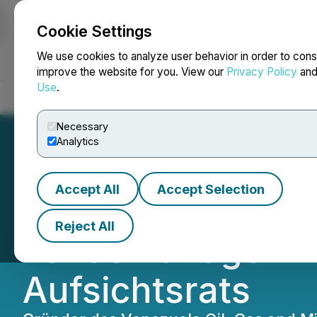
Cookie Settings
NEWSFILE
We use cookies to analyze user behavior in order to cons
improve the website for you. View our
Privacy Policy
an
Use
.
Home
About
Services
Newsroom
Blog
Contact
Necessary
Analytics
Accept All
Accept Selection
Regency Silver C
Reject All
Fondsmanager Ale
Aufsichtsrats