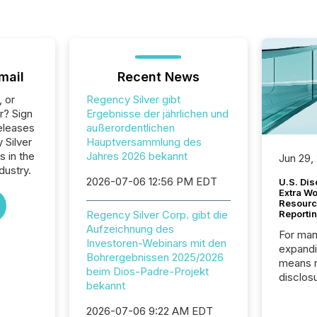
mail
Recent News
, or
Regency Silver gibt
r? Sign
Ergebnisse der jährlichen und
eleases
außerordentlichen
 Silver
Hauptversammlung des
s in the
Jahres 2026 bekannt
Jun 29,
dustry.
2026-07-06 12:56 PM EDT
U.S. Dis
Extra W
Resourc
Regency Silver Corp. gibt die
Reporti
Aufzeichnung des
For man
Investoren-Webinars mit den
expandi
Bohrergebnissen 2025/2026
means 
beim Dios-Padre-Projekt
disclos
bekannt
Canada 
States,
2026-07-06 9:22 AM EDT