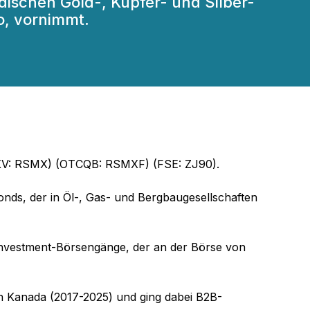
dischen Gold-, Kupfer- und Silber-
o, vornimmt.
(TSXV: RSMX) (OTCQB: RSMXF) (FSE: ZJ90).
onds, der in Öl-, Gas- und Bergbaugesellschaften
Investment-Börsengänge, der an der Börse von
in Kanada (2017-2025) und ging dabei B2B-