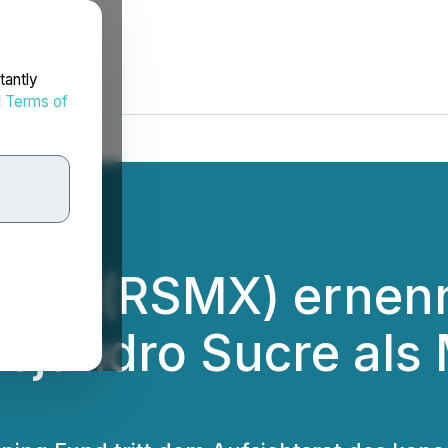
tantly
d
Terms of
orp. (RSMX) ernenn
jandro Sucre als 