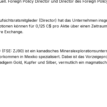
ell. Foreign Policy Director und Director des Foreign Poli
ichtsratsmitglieder (Director) hat das Unternehmen insg
tionen können für 0,125 C$ pro Aktie über einen Zeitrau
ure Exchange.
FSE: ZJ90) ist ein kanadisches Mineralexplorationsunter
rkommen in Mexiko spezialisiert. Dabei ist das Vorzeigepr
gem Gold, Kupfer und Silber, vermutlich ein magmatisch-