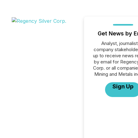
Get News by E
Analyst, journalist
company stakeholde
up to receive news r
by email for Regency
Corp. or all companie
Mining and Metals in
Sign Up