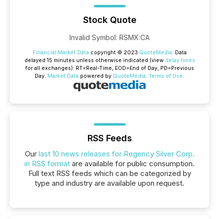
Stock Quote
Invalid Symbol
:
RSMX:CA
Financial Market Data
copyright © 2023
QuoteMedia
. Data
delayed 15 minutes unless otherwise indicated (view
delay times
for all exchanges).
RT
=Real-Time,
EOD
=End of Day,
PD
=Previous
Day.
Market Data
powered by
QuoteMedia
.
Terms of Use
.
RSS Feeds
Our
last 10 news releases for Regency Silver Corp.
in RSS format
are available for public consumption.
Full text RSS feeds which can be categorized by
type and industry are available upon request.