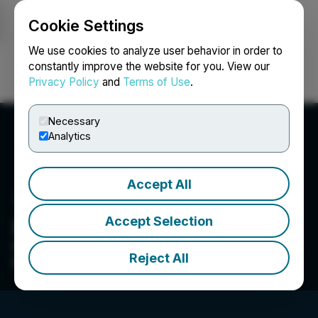
Cookie Settings
NEWSFILE
We use cookies to analyze user behavior in order to
constantly improve the website for you. View our
Privacy Policy
and
Terms of Use
.
Login
Search
Français
Necessary
Analytics
Accept All
Accept Selection
Regency Silver Corp.
Pioneering a new high grade Au-Ag-Cu
Reject All
porphyry district in Sonora, Mexico