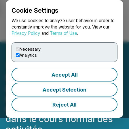
Cookie Settings
NEWSFILE
We use cookies to analyze user behavior in order to
constantly improve the website for you. View our
Privacy Policy
and
Terms of Use
.
Login
Search
Français
Necessary
Analytics
Accept All
Groupe TMX Limitée
annonce l'approbation
Accept Selection
d'une modification de son
Reject All
offre publique de rachat
dans le cours normal des