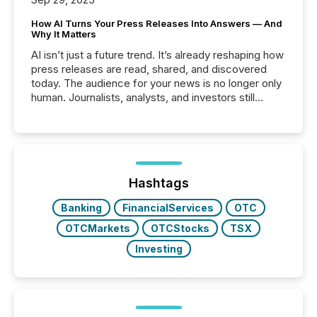
How AI Turns Your Press Releases Into Answers — And
Why It Matters
AI isn’t just a future trend. It’s already reshaping how
press releases are read, shared, and discovered
today. The audience for your news is no longer only
human. Journalists, analysts, and investors still
matter, but now AI systems are scanning, indexing,
and summarizing your announcements at scale.
Here are a few numbers that show the size of this
shift: 78% of companies now use AI in at least one
function (McKinsey, 2025) 92% of Fortune 500
companies are using OpenAI's technology...
Hashtags
Banking
FinancialServices
OTC
OTCMarkets
OTCStocks
TSX
Investing