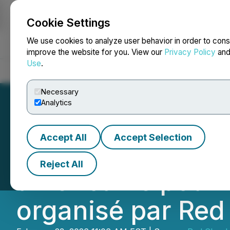
Cookie Settings
NEWSFILE
We use cookies to analyze user behavior in order to cons
improve the website for you. View our
Privacy Policy
an
Use
.
Home
About
Services
Newsroom
Blog
Contact
Necessary
Analytics
Accept All
Accept Selection
Les Métaux NioBa
Reject All
américaine pour 
organisé par Red