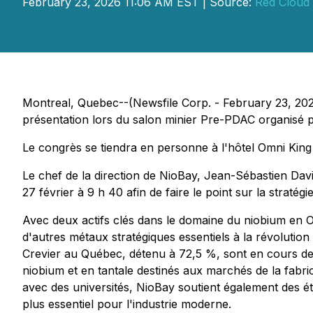
February 23, 2026 11:06 AM EST | Source:
Red Cloud 
Montreal, Quebec--(Newsfile Corp. - February 23, 2026
présentation lors du salon minier Pre-PDAC organisé pa
Le congrès se tiendra en personne à l'hôtel Omni King
Le chef de la direction de NioBay, Jean-Sébastien David
27 février à 9 h 40 afin de faire le point sur la stratég
Avec deux actifs clés dans le domaine du niobium en 
d'autres métaux stratégiques essentiels à la révolution
Crevier au Québec, détenu à 72,5 %, sont en cours d
niobium et en tantale destinés aux marchés de la fabric
avec des universités, NioBay soutient également des ét
plus essentiel pour l'industrie moderne.