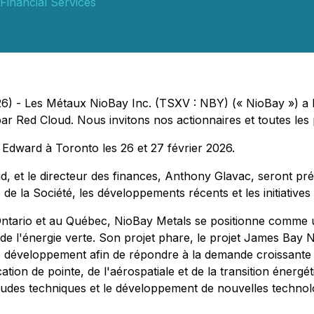
Financial Services
) - Les Métaux NioBay Inc. (TSXV : NBY) (« NioBay ») a le
r Red Cloud. Nous invitons nos actionnaires et toutes les p
 Edward à Toronto les 26 et 27 février 2026.
, et le directeur des finances, Anthony Glavac, seront prés
ie de la Société, les développements récents et les initiative
Ontario et au Québec, NioBay Metals se positionne comme u
 de l'énergie verte. Son projet phare, le projet James Bay 
e développement afin de répondre à la demande croissante
ation de pointe, de l'aérospatiale et de la transition énerg
udes techniques et le développement de nouvelles technologi