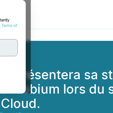
tantly
d
Terms of
y présentera sa st
le niobium lors du
 Cloud.