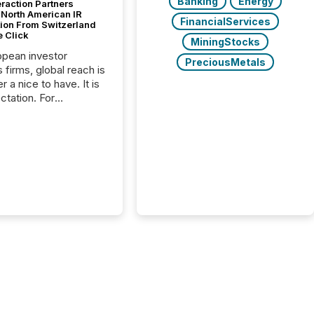
Banking
Energy
raction Partners
 North American IR
FinancialServices
tion From Switzerland
e Click
MiningStocks
opean investor
PreciousMetals
s firms, global reach is
r a nice to have. It is
ctation. For
tion Partners, a Swiss
rovider of investor
ns software and
al communications
s, the challenge was
bility. It was
hy. By partnering with
sfile, they found a
bridge the gap
n European markets
th American press
distribution through a
approach to
on. “Switzerland and
really do seem to...