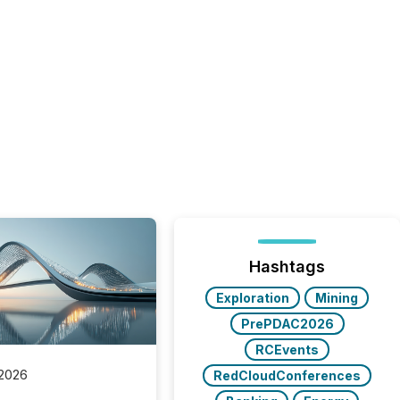
Hashtags
Exploration
Mining
PrePDAC2026
RCEvents
 2026
RedCloudConferences