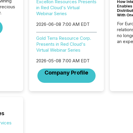
Mining
Excellon Resources Presents
How Inte
Enables
Precious
in Red Cloud's Virtual
Distribu
.
Webinar Series
With On
For Eur
2026-06-08 7:00 AM EDT
relation
no longe
Gold Terra Resource Corp.
an expe
Presents in Red Cloud's
Interac
Virtual Webinar Series
based p
relatio
2026-05-08 7:00 AM EDT
financi
service
Company Profile
not capa
geograp
TMX New
way to 
betwee
and Nor
release 
es
shared 
rvices
executi
Canada 