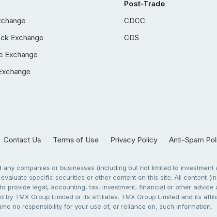
Post-Trade
xchange
CDCC
ock Exchange
CDS
e Exchange
Exchange
Contact Us
Terms of Use
Privacy Policy
Anti-Spam Pol
any companies or businesses (including but not limited to investment a
evaluate specific securities or other content on this site. All content (in
to provide legal, accounting, tax, investment, financial or other advic
 by TMX Group Limited or its affiliates. TMX Group Limited and its affi
sume no responsibility for your use of, or reliance on, such information.