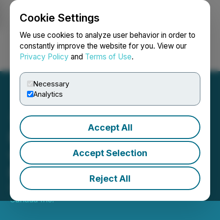
Cookie Settings
NEWSFILE
We use cookies to analyze user behavior in order to
constantly improve the website for you. View our
Privacy Policy
and
Terms of Use
.
Login
Search
Français
Necessary
Analytics
Accept All
Fundata annonce les
vainqueurs du Trophée
Accept Selection
FundGrade A+ 2025
Reject All
February 06, 2026 10:00 AM EST | Source:
Fundata
Canada Inc.