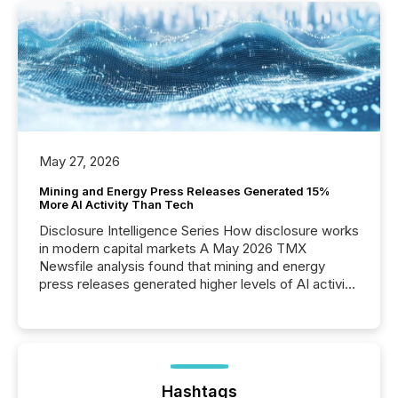
May 27, 2026
Mining and Energy Press Releases Generated 15%
More AI Activity Than Tech
Disclosure Intelligence Series How disclosure works
in modern capital markets A May 2026 TMX
Newsfile analysis found that mining and energy
press releases generated higher levels of AI activity
per release than Technology & Innovation
announcements. The study analyzed AI crawler
activity across approximately 220 press releases
distributed through TMX Newsfile’s network over a
72-hour period. Results showed that AI systems are
actively processing mining and energy press
Hashtags