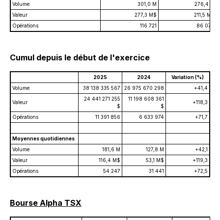
Volume
301,0 M
276,4 M
Valeur
277,3 M$
211,5 M$
Opérations
116 721
86 078
Cumul depuis le début de l'exercice
2025
2024
Variation (%)
Volume
38 138 335 567
26 975 670 298
+41,4
24 441 271 255
11 198 608 361
Valeur
+118,3
$
$
Opérations
11 391 856
6 633 974
+71,7
Moyennes quotidiennes
Volume
181,6 M
127,8 M
+42,1
Valeur
116,4 M$
53,1 M$
+119,3
Opérations
54 247
31 441
+72,5
Bourse Alpha TSX