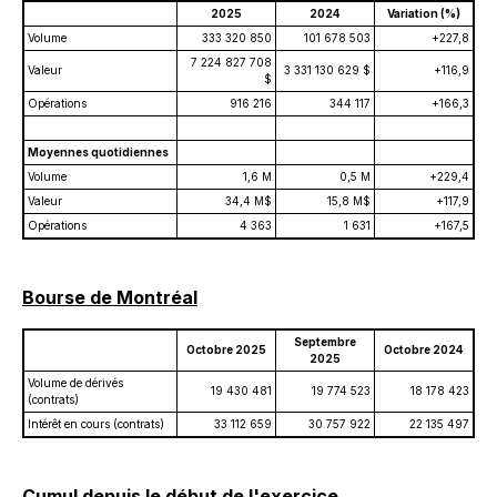
2025
2024
Variation (%)
Volume
333 320 850
101 678 503
+227,8
7 224 827 708
Valeur
3 331 130 629 $
+116,9
$
Opérations
916 216
344 117
+166,3
Moyennes quotidiennes
Volume
1,6 M
0,5 M
+229,4
Valeur
34,4 M$
15,8 M$
+117,9
Opérations
4 363
1 631
+167,5
Bourse de Montréal
Septembre
Octobre 2025
Octobre 2024
2025
Volume de dérivés
19 430 481
19 774 523
18 178 423
(contrats)
Intérêt en cours (contrats)
33 112 659
30 757 922
22 135 497
Cumul depuis le début de l'exercice