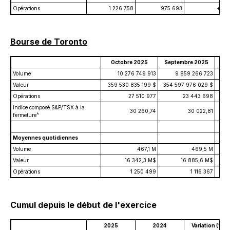
Opérations
1 226 758
975 693
+25,
Bourse de Toronto
Octobre 2025
Septembre 2025
O
Volume
10 276 749 913
9 859 266 723
Valeur
359 530 835 199 $
354 597 976 029 $
258
Opérations
27 510 977
23 443 698
Indice composé S&P/TSX à la
30 260,74
30 022,81
fermeture^
Moyennes quotidiennes
Volume
467,1 M
469,5 M
Valeur
16 342,3 M$
16 885,6 M$
Opérations
1 250 499
1 116 367
Cumul depuis le début de l'exercice
2025
2024
Variation (%)