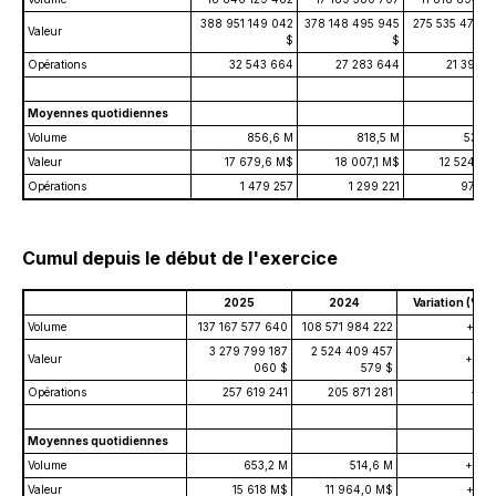
388 951 149 042
378 148 495 945
275 535 479 3
Valeur
$
$
Opérations
32 543 664
27 283 644
21 395 7
Moyennes quotidiennes
Volume
856,6 M
818,5 M
537,2
Valeur
17 679,6 M$
18 007,1 M$
12 524,3 
Opérations
1 479 257
1 299 221
972 5
Cumul depuis le début de l'exercice
2025
2024
Variation (%)
Volume
137 167 577 640
108 571 984 222
+26,
3 279 799 187
2 524 409 457
Valeur
+29,
060 $
579 $
Opérations
257 619 241
205 871 281
+25,
Moyennes quotidiennes
Volume
653,2 M
514,6 M
+26,
Valeur
15 618 M$
11 964,0 M$
+30,