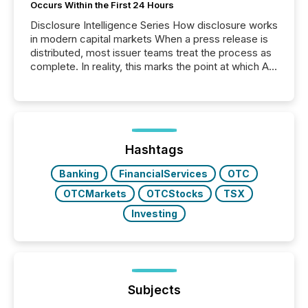
Occurs Within the First 24 Hours
Disclosure Intelligence Series How disclosure works
in modern capital markets When a press release is
distributed, most issuer teams treat the process as
complete. In reality, this marks the point at which AI
systems begin processing, interpreting, and
positioning the announcement for the market. To
better understand how press releases are
processed in modern markets, TMX Newsfile
analyzed AI crawler activity across a 72-hour
window following press release distribution. The
Hashtags
study tracked...
Banking
FinancialServices
OTC
OTCMarkets
OTCStocks
TSX
Investing
Subjects