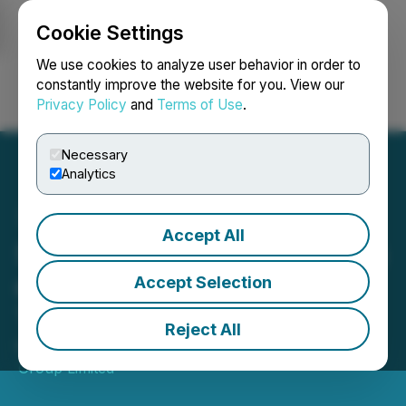
Cookie Settings
NEWSFILE
We use cookies to analyze user behavior in order to
constantly improve the website for you. View our
Privacy Policy
and
Terms of Use
.
Login
Search
Français
Necessary
Analytics
Accept All
Statistiques de négociation
consolidées du Groupe
Accept Selection
TMX pour octobre 2025
Reject All
November 07, 2025 12:00 PM EST | Source:
TMX
Group Limited