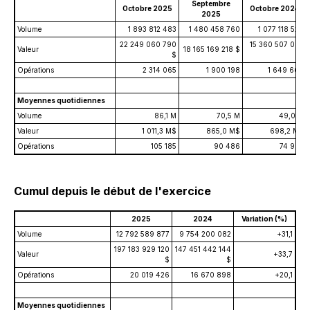
Septembre
Octobre 2025
Octobre 2024
2025
Volume
1 893 812 483
1 480 458 760
1 077 118 524
22 249 060 790
15 360 507 092
Valeur
18 165 169 218 $
$
$
Opérations
2 314 065
1 900 198
1 649 664
Moyennes quotidiennes
Volume
86,1 M
70,5 M
49,0 M
Valeur
1 011,3 M$
865,0 M$
698,2 M$
Opérations
105 185
90 486
74 985
Cumul depuis le début de l'exercice
2025
2024
Variation (%)
Volume
12 792 589 877
9 754 200 082
+31,1
197 183 929 120
147 451 442 144
Valeur
+33,7
$
$
Opérations
20 019 426
16 670 898
+20,1
Moyennes quotidiennes