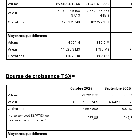
Volume
85 903 331 346
71 740 435 339
+19,
3 050 949 158
2 362 428 276
Valeur
+29,
977 $
445 $
Opérations
225 291 743
182 222 292
+23,
Moyennes quotidiennes
Volume
409,1 M
340,0 M
+20,
Valeur
14 528,3 M$
11 196 M$
+29,
Opérations
1 072 818
863 613
+24,
Bourse de croissance TSX
*
Octobre 2025
Septembre 2025
Volume
6 622 291 383
5 805 056 692
Valeur
6 100 705 074 $
4 442 233 002 $
Opérations
2 567 858
1 807 632
Indice composé S&P/TSX de
957,88
947,84
croissance à la fermeture^
Moyennes quotidiennes