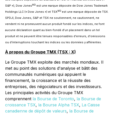
MD
S&P »), Dow Jones
est une marque déposée de Dow Jones Trademark
MD
Holdings LLC (« Dow Jones ») et TSX
est une marque déposée de TSX.
SPDJI, Dow Jones, S&P et TSX ne soutiennent, ne cautionnent, ne
vendent ni ne promeuvent aucun produit fondé sur les indices, ne font
aucune déclaration quant au bien-fondé d'un placement dans un tel
produit et ne peuvent être tenues responsables d'erreurs, d'omissions
ou d'interruptions touchant les indices ou les données y afférentes.
À propos du Groupe TMX (TSX : X)
Le Groupe TMX exploite des marchés mondiaux. Il
met au point des solutions d'analyse et bâtit des
communautés numériques qui appuient le
financement, la croissance et la réussite des
entreprises, des négociateurs et des investisseurs.
Les principales activités du Groupe TMX
comprennent
la Bourse de Toronto
,
la Bourse de
croissance TSX
,
la Bourse Alpha TSX
,
La Caisse
canadienne de dépôt de valeurs
,
la Bourse de