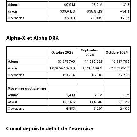
Volume
60,9 M
46,2 M
+31,8
Valeur
939,0 M$
698,8 M$
+34,4
Opérations
95 331
79 009
+20,7
Alpha-X et Alpha DRK
Septembre
Octobre 2025
Octobre 2024
2025
Volume
53 275 703
44 598 532
16 597 786
Valeur
1 070 547 979 $
943 117 696 $
571 562 051 $
Opérations
150 764
132 116
52 793
Moyennes quotidiennes
Volume
2,4 M
2,1 M
0,8 M
Valeur
48,7 M$
44,9 M$
26,0 M$
Opérations
6 853
6 291
2 400
Cumul depuis le début de l'exercice