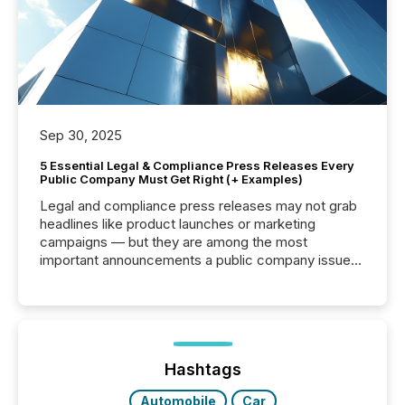
Sep 30, 2025
5 Essential Legal & Compliance Press Releases Every
Public Company Must Get Right (+ Examples)
Legal and compliance press releases may not grab
headlines like product launches or marketing
campaigns — but they are among the most
important announcements a public company issues.
These updates are the backbone of transparent
disclosure, ensuring you meet regulatory obligations
while protecting your credibility in the market. In this
post in our “Reasons to Announce” series, we
highlight five critical legal and compliance press
release types every company must get right — with
Hashtags
real-world...
Automobile
Car