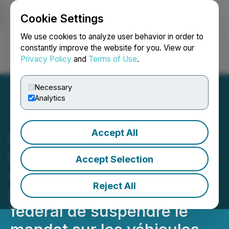
Cookie Settings
NEWSFILE
We use cookies to analyze user behavior in order to
constantly improve the website for you. View our
Privacy Policy
and
Terms of Use
.
Login
Search
Français
Necessary
Analytics
Accept All
Réaction des
concessionnaires
Accept Selection
automobiles suite à la
Reject All
décision du gouvernement
fédéral de suspendre le