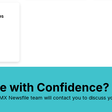
FPIs in
"offshor
Cayman 
es
e with Confidence?
 Newsfile team will contact you to discuss y