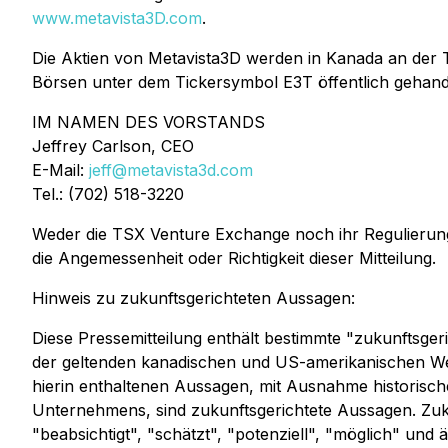
www.metavista3D.com
.
Die Aktien von Metavista3D werden in Kanada an der
Börsen unter dem Tickersymbol E3T öffentlich geha
IM NAMEN DES VORSTANDS
Jeffrey Carlson, CEO
E-Mail:
jeff@metavista3d.com
Tel.: (702) 518-3220
Weder die TSX Venture Exchange noch ihr Regulierungsd
die Angemessenheit oder Richtigkeit dieser Mitteilung.
Hinweis zu zukunftsgerichteten Aussagen:
Diese Pressemitteilung enthält bestimmte "zukunftsge
der geltenden kanadischen und US-amerikanischen Wert
hierin enthaltenen Aussagen, mit Ausnahme historisc
Unternehmens, sind zukunftsgerichtete Aussagen. Zuku
"beabsichtigt", "schätzt", "potenziell", "möglich" u