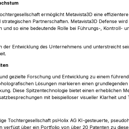
Wachstum
chtergesellschaft ermöglicht Metavista3D eine effiziente
strategischen Partnerschaften. Metavista3D Defense wird 
 und so eine bedeutende Rolle bei Führungs-, Kontroll- 
in der Entwicklung des Unternehmens und unterstreicht sei
it.
iten
on und gezielte Forschung und Entwicklung zu einem führe
doholografischen Lösungen markieren einen grundlegenden 
ung. Diese Spitzentechnologie bietet einen erheblichen M
atzbesprechungen mit beispielloser visueller Klarheit und T
ige Tochtergesellschaft psHolix AG KI-gesteuerte, pseudoho
 verfügt über ein Portfolio von über 20 Patenten zu diese