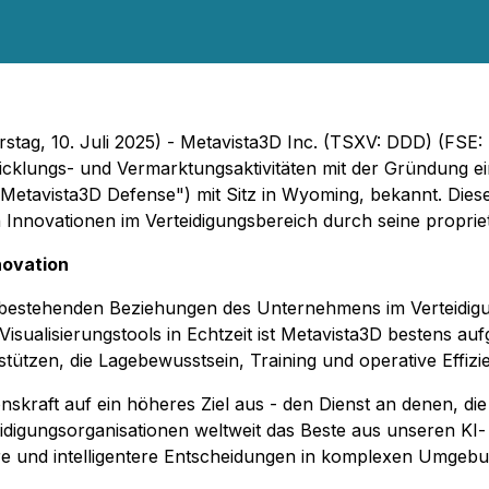
rstag, 10. Juli 2025) - Metavista3D Inc. (TSXV: DDD) (FSE
wicklungs- und Vermarktungsaktivitäten mit der Gründung 
("Metavista3D Defense") mit Sitz in Wyoming, bekannt. Di
novationen im Verteidigungsbereich durch seine proprietä
novation
bestehenden Beziehungen des Unternehmens im Verteidigu
isualisierungstools in Echtzeit ist Metavista3D bestens a
tzen, die Lagebewusstsein, Training und operative Effizi
nskraft auf ein höheres Ziel aus - den Dienst an denen, di
eidigungsorganisationen weltweit das Beste aus unseren KI
ere und intelligentere Entscheidungen in komplexen Umgeb