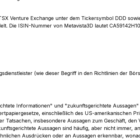
 TSX Venture Exchange unter dem Tickersymbol DDD sowie
ndelt. Die ISIN-Nummer von Metavista3D lautet CA59142
ienstleister (wie dieser Begriff in den Richtlinien der Bö
richtete Informationen" und "zukunftsgerichtete Aussagen
papiergesetze, einschließlich des US-amerikanischen Priva
her Tatsachen, insbesondere Aussagen zum Geschäft, den 
nftsgerichtete Aussagen sind häufig, aber nicht immer, an
nd ähnlichen Ausdrücken oder an Aussagen erkennbar, wonac