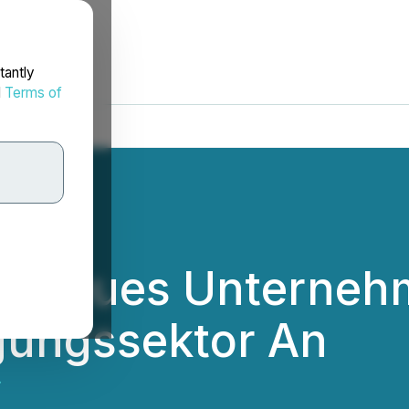
tantly
d
Terms of
gt Neues Unterneh
gungssektor An
.