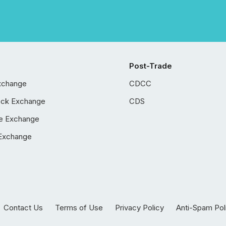
Post-Trade
xchange
CDCC
ock Exchange
CDS
e Exchange
Exchange
Contact Us
Terms of Use
Privacy Policy
Anti-Spam Pol