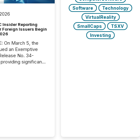
Software
Technology
 2026
VirtualReality
 Insider Reporting
SmallCaps
TSXV
r Foreign Issuers Begin
2026
Investing
, the
ued an Exemptive
providing significant
or FPIs in "qualifying
tions," including
 . Because the SEC
cognizes Canada’s
ng standards as
tially similar," most
n directors and
re exempt from the
16(a) filings
ed below. However,
lief depends on the
tion of incorporation;