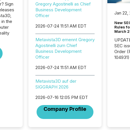
r? Sign
Gregory Agostinelli as Chief
eleases
Business Development
Jan 22,
sta3D,
Officer
 in the
New SEC
2026-07-24 11:51 AM EDT
uter
Rules fo
March 
ality
Metavista3D ernennt Gregory
UPDATE: On March 5
Agostinelli zum Chief
SEC iss
Business Development
Order (Release No. 34-
Officer
104931) 
relief f
2026-07-24 11:51 AM EDT
jurisdic
Canada
now re
Metavista3D auf der
reporti
SIGGRAPH 2026
"substan
2026-07-16 12:05 PM EDT
Canadia
officers a
Company Profile
Section 
describ
this re
jurisdic