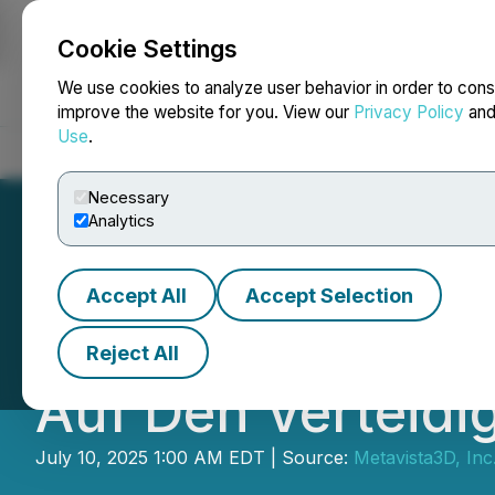
Cookie Settings
NEWSFILE
We use cookies to analyze user behavior in order to cons
improve the website for you. View our
Privacy Policy
an
Use
.
Home
About
Services
Newsroom
Blog
Contact
Necessary
Analytics
Accept All
Accept Selection
Metavista Kündi
Reject All
Auf Den Verteidi
July 10, 2025 1:00 AM EDT | Source:
Metavista3D, Inc