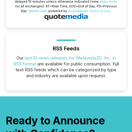
delayed 15 minutes unless otherwise indicated (view
delay times
for all exchanges).
RT
=Real-Time,
EOD
=End of Day,
PD
=Previous
Day.
Market Data
powered by
QuoteMedia
.
Terms of Use
.
RSS Feeds
Our
last 10 news releases for Metavista3D, Inc. in
RSS format
are available for public consumption. Full
text RSS feeds which can be categorized by type
and industry are available upon request.
Ready to Announce