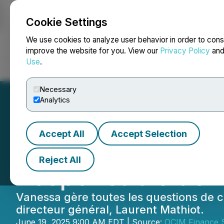
Cookie Settings
NEWSFILE
We use cookies to analyze user behavior in order to cons
improve the website for you. View our
Privacy Policy
an
Use
.
Home
About
Services
Newsroom
Blog
Contact
Necessary
Analytics
Accept All
Accept Selection
OCIM nomme Vane
Reject All
Responsable de l
Vanessa gère toutes les questions de c
directeur général, Laurent Mathiot.
June 19, 2025 9:00 AM EDT | Source:
OCIM Finance 