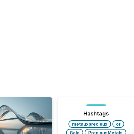
Hashtags
metauxprecieux
or
Gold
PreciousMetals