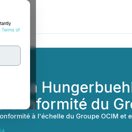
tantly
d
Terms of
ssa Hungerbuehle
a conformité du G
onformité à l'échelle du Groupe OCIM et 
SA