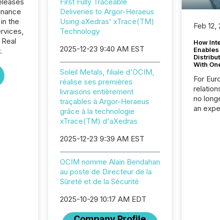
eleases
First Fully Traceable
inance
Deliveries to Argor-Heraeus
in the
Using aXedras' xTrace(TM)
Feb 12,
ervices,
Technology
 Real
How Inte
2025-12-23 9:40 AM EST
Enables
.
Distribu
With On
Soleil Metals, filiale d'OCIM,
For Eur
réalise ses premières
relation
livraisons entièrement
no longe
traçables à Argor-Heraeus
an expe
grâce à la technologie
Interac
xTrace(TM) d'aXedras
based p
relatio
2025-12-23 9:39 AM EST
financi
service
OCIM nomme Alain Bendahan
not capa
au poste de Directeur de la
geograp
Sûreté et de la Sécurité
TMX New
way to 
2025-10-29 10:17 AM EDT
betwee
and Nor
Company Profile