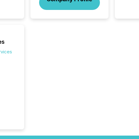
release 
shared 
executi
Canada 
es
rvices