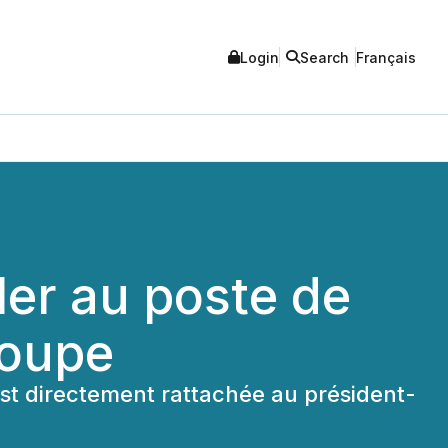
Login
Search
Français
r au poste de
roupe
est directement rattachée au président-