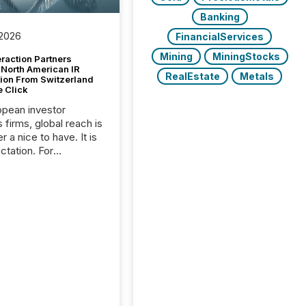
Banking
 2026
FinancialServices
Mining
MiningStocks
raction Partners
 North American IR
RealEstate
Metals
tion From Switzerland
e Click
opean investor
s firms, global reach is
r a nice to have. It is
ctation. For
tion Partners, a Swiss
rovider of investor
ns software and
al communications
s, the challenge was
bility. It was
hy. By partnering with
sfile, they found a
bridge the gap
n European markets
th American press