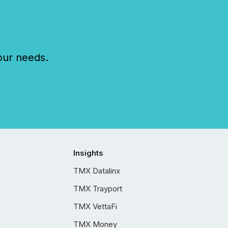
our needs.
Insights
TMX Datalinx
TMX Trayport
TMX VettaFi
TMX Money