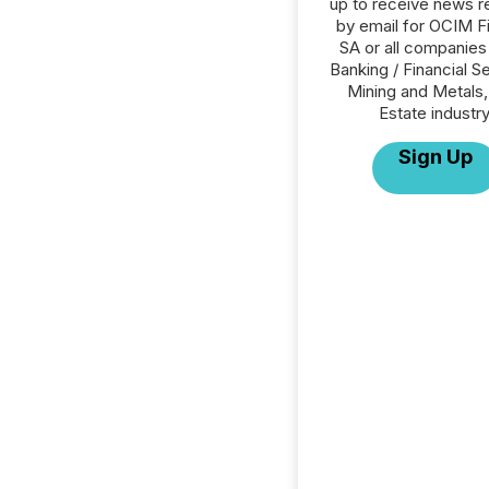
up to receive news r
by email for OCIM F
SA or all companies 
Banking / Financial S
Mining and Metals,
Estate industry
Sign Up