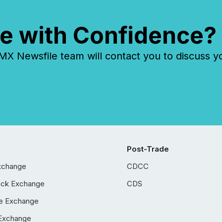
e with Confidence?
 Newsfile team will contact you to discuss y
Post-Trade
xchange
CDCC
ock Exchange
CDS
e Exchange
Exchange