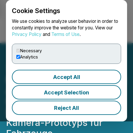
Cookie Settings
NEWSFILE
We use cookies to analyze user behavior in order to
constantly improve the website for you. View our
Privacy Policy
and
Terms of Use
.
Login
Search
Français
Necessary
Analytics
Accept All
Metavista3D unterzeichnet
Absichtserklärung mit VIN
Accept Selection
International zur
Reject All
Entwicklung eines 3D-
Kamera-Prototyps für