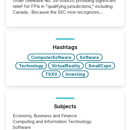
Order (Release No. 34-104931) providing significant
relief for FPIs in "qualifying jurisdictions," including
Canada . Because the SEC now recognizes
Canada’s reporting standards as "substantially
similar," most Canadian directors and officers are
exempt from the Section 16(a) filings described
below. However, this relief depends on the
jurisdiction of incorporation; FPIs incorporated in
"offshore" jurisdictions (e.g., Cayman Islands or
Hashtags
BVI)...
ComputerSoftware
Software
Technology
VirtualReality
SmallCaps
TSXV
Investing
Subjects
Economy, Business and Finance
Computing and Information Technology
Software