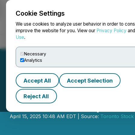
Cookie Settings
NEWSFILE
We use cookies to analyze user behavior in order to cons
improve the website for you. View our
Privacy Policy
an
Use
.
Home
About
Services
Newsroom
Blog
Contact
Necessary
Analytics
Accept All
Accept Selection
Reject All
RBC et Camp Qual
April 15, 2025 10:48 AM EDT | Source:
Toronto Stock