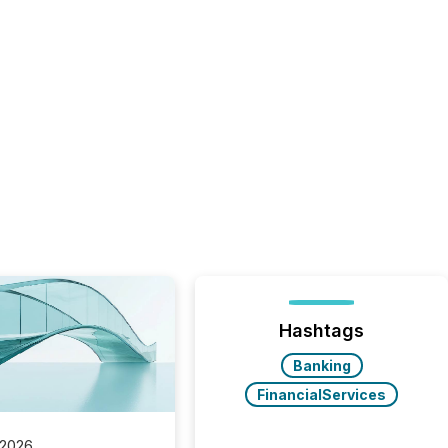
Hashtags
Banking
FinancialServices
 2026