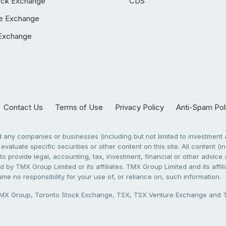
ock Exchange
CDS
e Exchange
Exchange
Contact Us
Terms of Use
Privacy Policy
Anti-Spam Pol
any companies or businesses (including but not limited to investment a
evaluate specific securities or other content on this site. All content (in
to provide legal, accounting, tax, investment, financial or other advic
 by TMX Group Limited or its affiliates. TMX Group Limited and its affi
sume no responsibility for your use of, or reliance on, such information.
X Group, Toronto Stock Exchange, TSX, TSX Venture Exchange and TSX