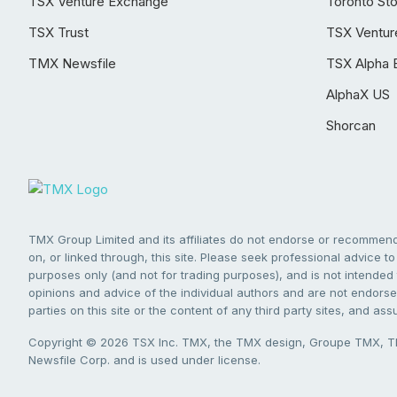
TSX Venture Exchange
Toronto St
TSX Trust
TSX Ventur
TMX Newsfile
TSX Alpha 
AlphaX US
Shorcan
TMX Group Limited and its affiliates do not endorse or recommend 
on, or linked through, this site. Please seek professional advice to 
purposes only (and not for trading purposes), and is not intended 
opinions and advice of the individual authors and are not endorsed
parties on this site or the content of any third party sites, and as
Copyright © 2026 TSX Inc. TMX, the TMX design, Groupe TMX, TM
Newsfile Corp. and is used under license.