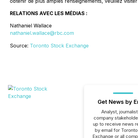
obtenir de plus amples renseignements, veuillez visiter
RELATIONS AVEC LES MÉDIAS :
Nathaniel Wallace
nathaniel.wallace@rbc.com
Source:
Toronto Stock Exchange
Get News by E
Analyst, journalist
company stakeholde
up to receive news r
by email for Toront
Exchange or all comp