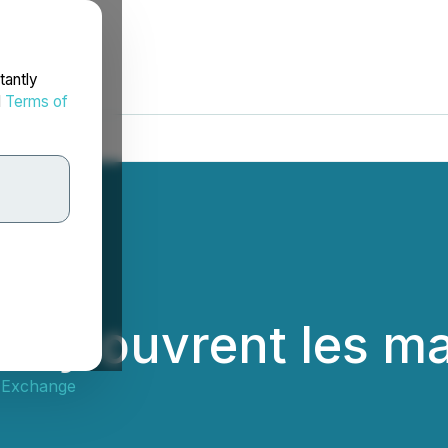
tantly
d
Terms of
ity ouvrent les m
 Exchange