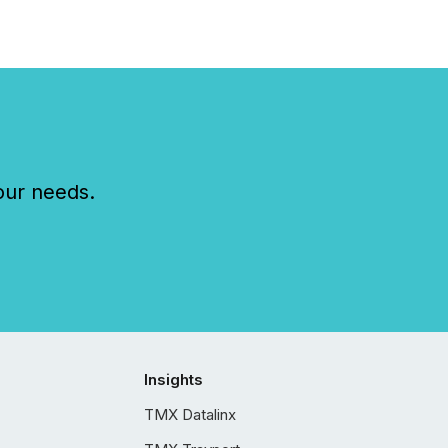
e to think...
our needs.
Insights
TMX Datalinx