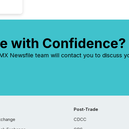
even hav
e with Confidence?
 Newsfile team will contact you to discuss y
Post-Trade
xchange
CDCC