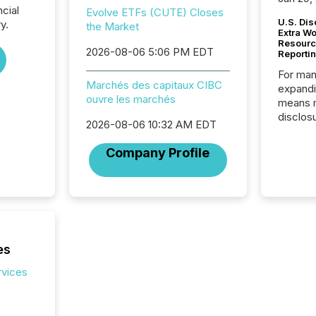
ncial
Evolve ETFs (CUTE) Closes
U.S. Dis
y.
the Market
Extra W
Resourc
2026-08-06 5:06 PM EDT
Reporti
For man
Marchés des capitaux CIBC
expandi
ouvre les marchés
means 
disclos
2026-08-06 10:32 AM EDT
Canada 
States,
Company Profile
distrib
release
additio
and coo
Resourc
traded 
company
es
on keep
rvices
and cro
its new
seamles
the OTC