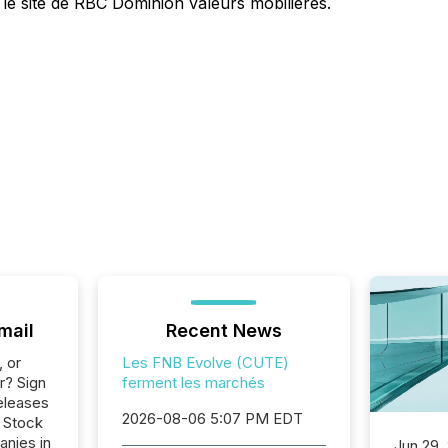
 le site de RBC Dominion valeurs mobilières.
mail
Recent News
, or
Les FNB Evolve (CUTE)
r? Sign
ferment les marchés
eleases
2026-08-06 5:07 PM EDT
o Stock
anies in
Jun 29,