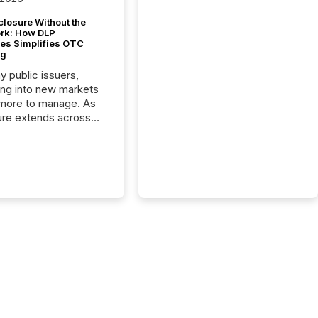
closure Without the
ork: How DLP
es Simplifies OTC
ng
y public issuers,
ng into new markets
more to manage. As
ure extends across
and the United
 even core tasks like
uting and posting press
s can involve
nal steps, systems,
rdination. For DLP
es Inc., a publicly
mineral exploration
, the focus has been
ing the distribution
ss-border posting of
s simple. “They
sly post our news on
 Markets site. I don’t