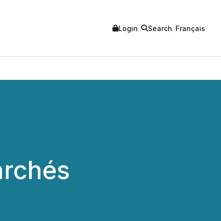
Login
Search
Français
archés