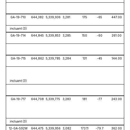
GA-19-710
644,382
5,339,936
3,281
175
-65
447.00
incluant (3)
GA-19-714
644,845
5,339,853
3,285
150
-60
261.00
GA-19-715
644,862
5,339,785
3,284
131
-45
144.00
incluant (3)
GA-19-717
644,708
5,339,775
3,283
181
-77
243.00
incluant (3)
12-GA-592W
644,475
5,339,956
3,082
173.11
-79.7
362.00