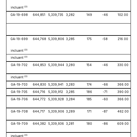
(3)
incluant
GA-19-698
644,851
5,339,735
3,282
149
-46
102.00
GA-19-699
644,768
5,339,806
3,285
175
-58
216.00
(3)
incluant
(3)
incluant
GA-19-702
644,853
5,339,944
3,280
154
-46
330.00
(3)
incluant
GA-19-703
644,830
5,339,941
3,283
174
-66
366.00
Ré
GA-19-705
644,716
5,339,912
3,285
186
-71
390.00
Ré
GA-19-706
644,772
5,339,928
3,284
185
-60
366.00
GA-19-708
644,717
5,339,906
3,289
171
-87
462.00
GA-19-709
644,382
5,339,936
3,281
180
-86
609.00
(3)
incluant