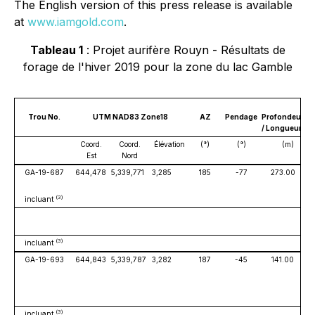
The English version of this press release is available
at
www.iamgold.com
.
Tableau 1
: Projet aurifère Rouyn - Résultats de
forage de l'hiver 2019 pour la zone du lac Gamble
Tr
ou No.
UTM NAD83 Zone18
AZ
Pendage
Profondeur
/ Longueur
Coord.
Coord.
Élévation
(°)
(°)
(m)
Est
Nord
GA-19-687
644,478
5,339,771
3,285
185
-77
273.00
(3)
incluant
(3)
incluant
GA-19-693
644,843
5,339,787
3,282
187
-45
141.00
(3)
incluant