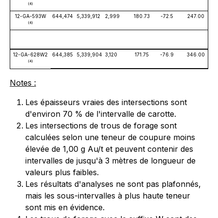
(4)
12-GA-593W
644,474
5,339,912
2,999
180.73
-72.5
247.00
(4)
12-GA-628W2
644,385
5,339,904
3,120
171.75
-76.9
346.00
4
(4)
Notes :
Les épaisseurs vraies des intersections sont
d'environ 70 % de l'intervalle de carotte.
Les intersections de trous de forage sont
calculées selon une teneur de coupure moins
élevée de 1,00 g Au/t et peuvent contenir des
intervalles de jusqu'à 3 mètres de longueur de
valeurs plus faibles.
Les résultats d'analyses ne sont pas plafonnés,
mais les sous-intervalles à plus haute teneur
sont mis en évidence.