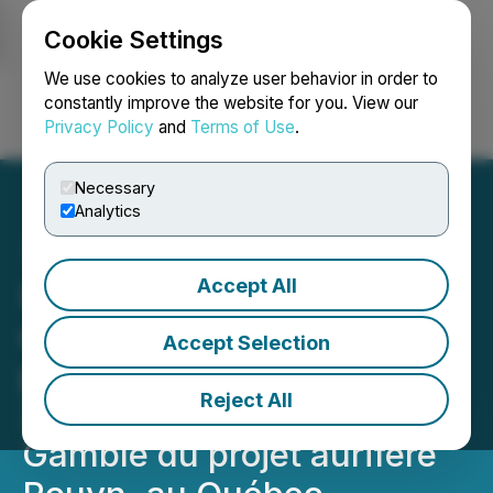
Cookie Settings
NEWSFILE
We use cookies to analyze user behavior in order to
constantly improve the website for you. View our
Privacy Policy
and
Terms of Use
.
Login
Search
Français
Necessary
Analytics
Accept All
IAMGOLD annonce
d'autres résultats de son
Accept Selection
programme de forage de
Reject All
2019 dans la zone du lac
Gamble du projet aurifère