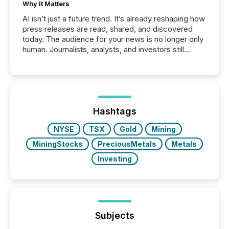
Why It Matters
AI isn’t just a future trend. It’s already reshaping how
press releases are read, shared, and discovered
today. The audience for your news is no longer only
human. Journalists, analysts, and investors still
matter, but now AI systems are scanning, indexing,
and summarizing your announcements at scale.
Here are a few numbers that show the size of this
shift: 78% of companies now use AI in at least one
function (McKinsey, 2025) 92% of Fortune 500
companies are using OpenAI's technology...
Hashtags
NYSE
TSX
Gold
Mining
MiningStocks
PreciousMetals
Metals
Investing
Subjects