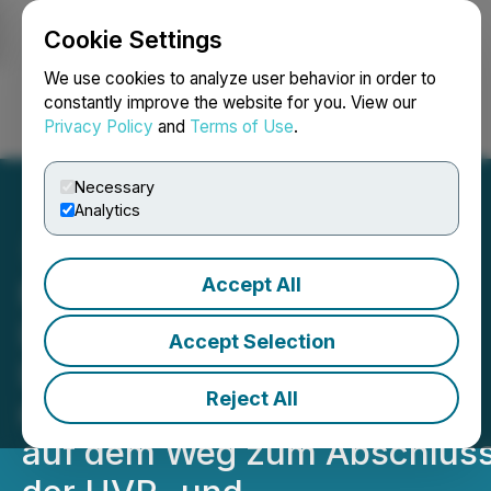
Cookie Settings
NEWSFILE
We use cookies to analyze user behavior in order to
constantly improve the website for you. View our
Privacy Policy
and
Terms of Use
.
Login
Search
Français
Necessary
Analytics
Accept All
Focus Graphite schließt
Luftqualitätsstudie für das
Accept Selection
Lac-Knife-Projekt ab und
Reject All
macht weitere Fortschritte
auf dem Weg zum Abschlus