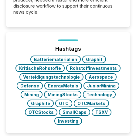
disclosure workflow to support their continuous
news cycle.
Hashtags
Batteriematerialien
Graphit
KritischeRohstoffe
Rohstoffinvestments
Verteidigungstechnologie
Aerospace
Defense
EnergyMetals
JuniorMining
Mining
MiningStocks
Technology
Graphite
OTC
OTCMarkets
OTCStocks
SmallCaps
TSXV
Investing