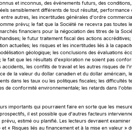
onnus et inconnus, des événements futurs, des conditions, d
réels sensiblement différents de tout résultat, performance
tre autres, les incertitudes générales d'ordre commercial, 
 comme prévu; le fait que la Société ne recevra pas toutes 
archés financiers pour la négociation des titres de la Socié
ndises; le futur traitement fiscal des actions accréditives; 
tion actuelles; les risques et les incertitudes liés à la capac
a modélisation géologique; les conclusions des évaluations
 le fait que les résultats d'exploration ne soient pas confo
 accidents, les conflits de travail et les autres risques de l'
idence de la valeur du dollar canadien et du dollar américain, 
s dans les taux ou les politiques fiscales; les difficultés 
es de conformité environnementale; les retards dans l'ob
eurs importants qui pourraient faire en sorte que les mesure
prospectifs, il est possible que d'autres facteurs intervien
prévu, estimé ou planifié. Les lecteurs devraient examiner l
 » et « Risques liés au financement et à la mise en valeur » 