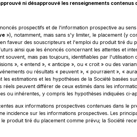
 approuvé ni désapprouvé les renseignements contenus 
ncés prospectifs et de l'information prospective au sens d
ve
»), notamment, mais sans s'y limiter, le placement (y comp
en faveur des souscripteurs et l'emploi du produit tiré du 
 futurs ainsi que les énoncés concernant les attentes et int
 souvent, mais pas toujours, identifiables par l'utilisation 
isions », « entend », « anticipe », ou « croit » ou des vari
vénements ou résultats « peuvent », « pourraient », « aurai
ent les estimations et les hypothèses de la Société basées 
s réels peuvent différer de ceux estimés dans les informati
ées ou inhérentes, y compris les hypothèses indiquées ci-ap
centes aux informations prospectives contenues dans le pr
ne incidence sur les informations prospectives. Les princip
era le produit tiré du placement comme prévu; la Société re