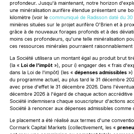
profondeur. Jusqu'à maintenant, notre horizon d'explo
une minéralisation aurifère étendue présentant une bo
kilomètre (voir le
communiqué de Radisson daté du 30 
minières situées sur le projet aurifère O'Brien et à pr
grâce à de nouveaux forages profonds et à des déviatio
moins ces profondeurs, qu'une telle minéralisation pou
ces ressources minérales pourraient raisonnablement 
La Société utilisera un montant égal au produit brut ti
(la «
Loi de l'impôt
»), pour i) engager des « frais d'e
dans la Loi de l'impôt) (les «
dépenses admissibles
») 
du programme actuel, au plus tard le 31 décembre 2027
avec prise d'effet le 31 décembre 2026. Dans l'éventual
décembre 2026 à l'égard de chaque action accréditive ac
Société indemnisera chaque souscripteur d'actions accré
Société à renoncer aux dépenses admissibles comme
Le placement a été réalisé aux termes d'une conventio
Cormark Capital Markets (collectivement, les «
preneu