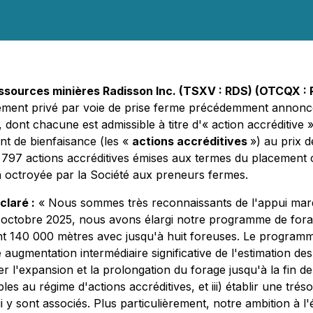
ssources minières Radisson Inc. (TSXV : RDS) (OTCQX :
cement privé par voie de prise ferme précédemment annoncé
, dont chacune est admissible à titre d'« action accréditiv
t de bienfaisance (les «
actions accréditives
») au prix d
5 797 actions accréditives émises aux termes du placement
on octroyée par la Société aux preneurs fermes.
claré :
« Nous sommes très reconnaissants de l'appui marq
En octobre 2025, nous avons élargi notre programme de fora
nt 140 000 mètres avec jusqu'à huit foreuses. Le programm
gmentation intermédiaire significative de l'estimation des 
 l'expansion et la prolongation du forage jusqu'à la fin de
 au régime d'actions accréditives, et iii) établir une trésor
 y sont associés. Plus particulièrement, notre ambition à l