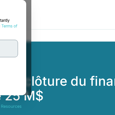
tantly
d
Terms of
 la clôture du fin
e 25 M$
g Resources