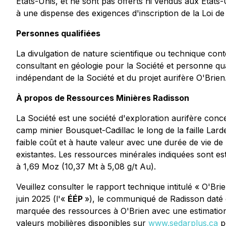
États-Unis, et ne sont pas offerts ni vendus aux Éta
à une dispense des exigences d'inscription de la Loi de 
Personnes qualifiées
La divulgation de nature scientifique ou technique co
consultant en géologie pour la Société et personne qua
indépendant de la Société et du projet aurifère O'Brien
À propos de Ressources Minières Radisson
La Société est une société d'exploration aurifère conce
camp minier Bousquet-Cadillac le long de la faille Lar
faible coût et à haute valeur avec une durée de vie de la
existantes. Les ressources minérales indiquées sont 
à 1,69 Moz (10,37 Mt à 5,08 g/t Au).
Veuillez consulter le rapport technique intitulé « O'
juin 2025 (l'«
ÉÉP
»), le communiqué de Radisson daté 
marquée des ressources à O'Brien avec une estimation
valeurs mobilières disponibles sur
www.sedarplus.ca
po