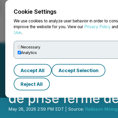
Cookie Settings
NEWSFILE
We use cookies to analyze user behavior in order to cons
improve the website for you. View our
Privacy Policy
an
Use
.
Home
About
Services
Newsroom
Blog
Contact
Necessary
Analytics
Accept All
Accept Selection
Radisson annonce
Reject All
de prise ferme d
May 28, 2026 2:59 PM EDT | Source:
Radisson Minin