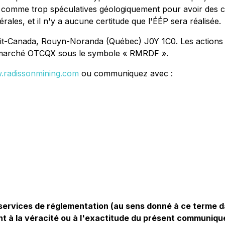
 comme trop spéculatives géologiquement pour avoir des c
ales, et il n'y a aucune certitude que l'ÉÉP sera réalisée.
Petit-Canada, Rouyn-Noranda (Québec) J0Y 1C0. Les actions o
le marché OTCQX sous le symbole « RMRDF ».
radissonmining.com
ou communiquez avec :
 services de réglementation (au sens donné à ce terme d
nt à la véracité ou à l'exactitude du présent communiq