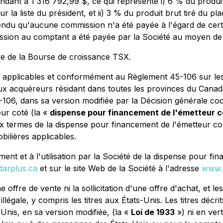
ant à 1 316 792,99 $, ce qui représente i) 6 % du produit 
 la liste du président, et ii) 3 % du produit brut tiré du p
tendu qu'aucune commission n'a été payée à l'égard de certa
sion au comptant a été payée par la Société au moyen de l
ive de la Bourse de croissance TSX.
s applicables et conformément au
Règlement 45-106 sur le
 aux acquéreurs résidant dans toutes les provinces du Can
-106, dans sa version modifiée par la
Décision générale coo
eur coté
(la «
dispense pour financement de l'émetteur 
termes de la dispense pour financement de l'émetteur coté
ilières applicables.
nt et à l'utilisation par la Société de la dispense pour fi
arplus.ca
et sur le site Web de la Société à l'adresse
www.
fre de vente ni la sollicitation d'une offre d'achat, et les
it illégale, y compris les titres aux États-Unis. Les titres déc
Unis, en sa version modifiée, (la «
Loi de 1933
») ni en vert