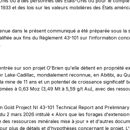
ts-Unis ou à des personnes des États-Unis ou pour le comp
1933 et des lois sur les valeurs mobilières des États améric
ntenue dans le présent communiqué a été préparée sous la 
lifiée aux fins du
Règlement 43-101 sur l'information conce
.
ntrée sur son projet O'Brien qu'elle détient en propriété e
der Lake-Cadillac, mondialement reconnue, en Abitibi, au Qué
 mine de 11 ans et un potentiel de croissance significatif ba
estimées à 0,63 Moz (3,49 Mt à 5,59 g/t Au), avec des res
Brien Gold Project NI 43-101 Technical Report and Prelimi
du 2 mars 2026 intitulé « Alors que les forages d'extensi
 des ressources minérales mise à jour » et d'autres docu
ur plus de détails et d'hypothèses concernant le projet. L'É