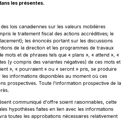
dans les présentes.
es lois canadiennes sur les valeurs mobilières
ris le traitement fiscal des actions accréditives; le
placement); les énoncés portant sur les discussions
entions de la direction et les programmes de travaux
de mots et de phrases tels que « plans », « attend », «
antes (y compris des variantes négatives) de ces mots et
ent », « pourraient » ou « seront » pris, se produire
sur les informations disponibles au moment où ces
ons prospectives. Toute l'information prospective de la
rès.
ésent communiqué d'offre soient raisonnables, cette
ales hypothèses faites en lien avec les informations
cevra toutes les approbations nécessaires relativement