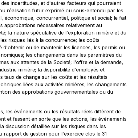
es incertitudes, et d'autres facteurs qui pourraient
 ou réalisation futur exprimé ou sous-entendu par les
économique, concurrentiel, politique et social; le fait
les approbations nécessaires relativement au
té; la nature spéculative de l'exploration minière et du
les risques liés à la concurrence; les coûts
ité d'obtenir ou de maintenir les licences, les permis ou
 économiques; les changements dans les paramètres du
rmes aux attentes de la Société; l'offre et la demande,
industrie minière; la disponibilité d'employés et
les taux de change sur les coûts et les résultats
techniques liées aux activités minières; les changements
tention des approbations gouvernementales ou du
s, les événements ou les résultats réels diffèrent de
nent et fassent en sorte que les actions, les événements
a discussion détaillée sur les risques dans les
du rapport de gestion pour l'exercice clos le 31