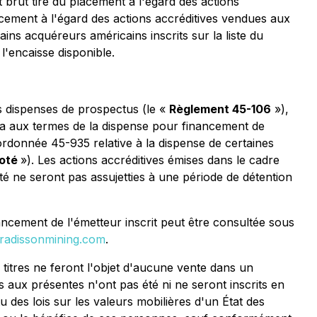
brut tiré du placement à l'égard des actions
lacement à l'égard des actions accréditives vendues aux
ins acquéreurs américains inscrits sur la liste du
'encaisse disponible.
s dispenses de prospectus
(le «
Règlement 45-106
»),
ada aux termes de la dispense pour financement de
rdonnée 45-935 relative à la dispense de certaines
coté
»). Les actions accréditives émises dans le cadre
 ne seront pas assujetties à une période de détention
nancement de l'émetteur inscrit peut être consultée sous
radissonmining.com
.
 titres ne feront l'objet d'aucune vente dans un
rits aux présentes n'ont pas été ni ne seront inscrits en
u des lois sur les valeurs mobilières d'un État des