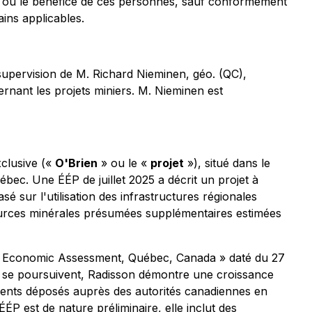
te ou le bénéfice de ces personnes, sauf conformément
ains applicables.
supervision de M. Richard Nieminen, géo. (QC),
rnant les projets miniers
. M. Nieminen est
xclusive («
O'Brien
» ou le «
projet
»), situé dans le
bec. Une ÉÉP de juillet 2025 a décrit un projet à
sé sur l'utilisation des infrastructures régionales
sources minérales présumées supplémentaires estimées
nary Economic Assessment, Québec, Canada » daté du 27
on se poursuivent, Radisson démontre une croissance
ments déposés auprès des autorités canadiennes en
ÉP est de nature préliminaire, elle inclut des