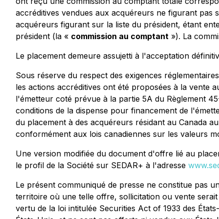
ont reçu une commission au comptant totale correspond
accréditives vendues aux acquéreurs ne figurant pas sur
acquéreurs figurant sur la liste du président, étant en
président (la «
commission au comptant
»). La commis
Le placement demeure assujetti à l'acceptation définit
Sous réserve du respect des exigences réglementaire
les actions accréditives ont été proposées à la vente
l'émetteur coté prévue à la partie 5A du Règlement 45
conditions de la dispense pour financement de l'émett
du placement à des acquéreurs résidant au Canada aux 
conformément aux lois canadiennes sur les valeurs mob
Une version modifiée du document d'offre lié au placeme
le profil de la Société sur SEDAR+ à l'adresse
www.sed
Le présent communiqué de presse ne constitue pas une of
territoire où une telle offre, sollicitation ou vente sera
vertu de la loi intitulée
Securities Act of 1933
des États-