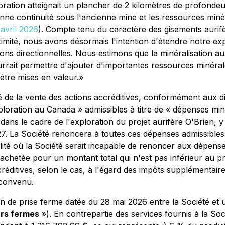
ration atteignait un plancher de 2 kilomètres de profondeur
nne continuité sous l'ancienne mine et les ressources miné
avril 2026
). Compte tenu du caractère des gisements aurifèr
oximité, nous avons désormais l'intention d'étendre notre e
ns directionnelles. Nous estimons que la minéralisation auri
rrait permettre d'ajouter d'importantes ressources minérale
être mises en valeur.»
ré de la vente des actions accréditives, conformément aux d
xploration au Canada » admissibles à titre de « dépenses m
dans le cadre de l'exploration du projet aurifère O'Brien,
. La Société renoncera à toutes ces dépenses admissibles 
ité où la Société serait incapable de renoncer aux dépenses
hetée pour un montant total qui n'est pas inférieur au produ
ditives, selon le cas, à l'égard des impôts supplémentaires
 convenu.
n de prise ferme datée du 28 mai 2026 entre la Société et 
rs fermes
»). En contrepartie des services fournis à la So