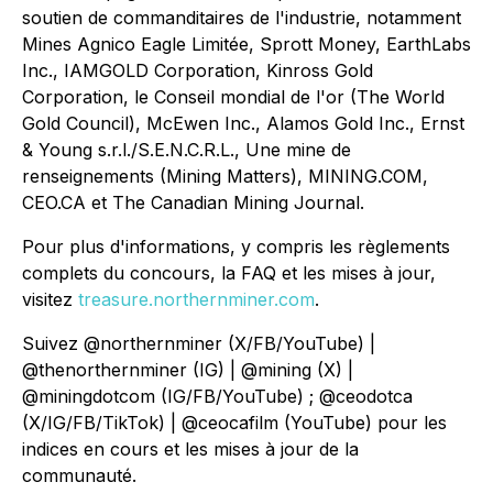
soutien de commanditaires de l'industrie, notamment
Mines Agnico Eagle Limitée, Sprott Money, EarthLabs
Inc., IAMGOLD Corporation, Kinross Gold
Corporation, le Conseil mondial de l'or (The World
Gold Council), McEwen Inc., Alamos Gold Inc., Ernst
& Young s.r.l./S.E.N.C.R.L., Une mine de
renseignements (Mining Matters), MINING.COM,
CEO.CA et The Canadian Mining Journal.
Pour plus d'informations, y compris les règlements
complets du concours, la FAQ et les mises à jour,
visitez
treasure.northernminer.com
.
Suivez @northernminer (X/FB/YouTube) |
@thenorthernminer (IG) | @mining (X) |
@miningdotcom (IG/FB/YouTube) ; @ceodotca
(X/IG/FB/TikTok) | @ceocafilm (YouTube) pour les
indices en cours et les mises à jour de la
communauté.