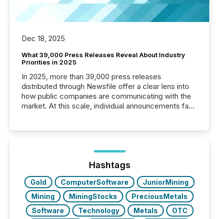
Dec 18, 2025
What 39,000 Press Releases Reveal About Industry
Priorities in 2025
In 2025, more than 39,000 press releases
distributed through Newsfile offer a clear lens into
how public companies are communicating with the
market. At this scale, individual announcements fade
into the background, and what emerges instead are
patterns . The language companies choose reveals
how industries are evolving, where credibility is
being built, and what investors are being asked to
trust. Last year, this analysis focused on identifying
the most common keywords by industry. This...
Hashtags
Gold
ComputerSoftware
JuniorMining
Mining
MiningStocks
PreciousMetals
Software
Technology
Metals
OTC