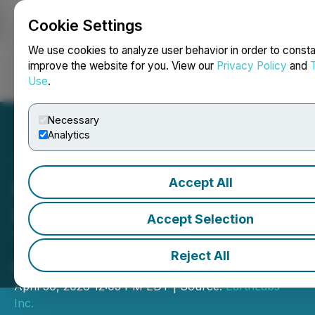
Cookie Settings
NEWSFILE
We use cookies to analyze user behavior in order to consta
improve the website for you. View our
Privacy Policy
and
Use
.
Login
Search
Français
Necessary
Analytics
Accept All
Huitième trésor bonus de
La Grande Chasse au
Accept Selection
Trésor Canadienne dévoilé
Reject All
aujourd'hui au Québec
April 30, 2026 12:05 PM EDT | Source:
EarthLabs
Inc.