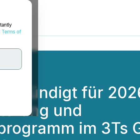
tantly
d
Terms of
ld kündigt für 202
terung und
rogramm im 3Ts G