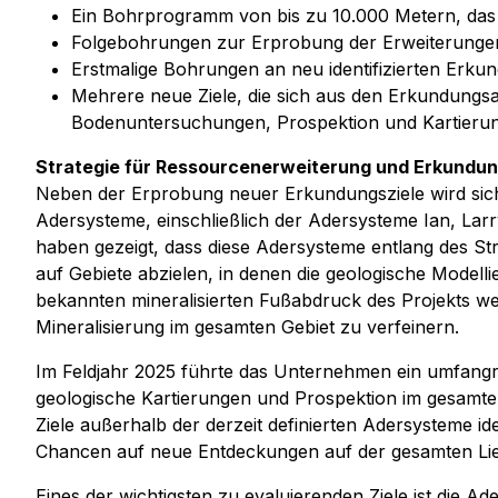
Ein Bohrprogramm von bis zu 10.000 Metern, das s
Folgebohrungen zur Erprobung der Erweiterungen 
Erstmalige Bohrungen an neu identifizierten Erkun
Mehrere neue Ziele, die sich aus den Erkundungs
Bodenuntersuchungen, Prospektion und Kartieru
Strategie für Ressourcenerweiterung und Erkundu
Neben der Erprobung neuer Erkundungsziele wird sic
Adersysteme, einschließlich der Adersysteme Ian, La
haben gezeigt, dass diese Adersysteme entlang des St
auf Gebiete abzielen, in denen die geologische Modelli
bekannten mineralisierten Fußabdruck des Projekts we
Mineralisierung im gesamten Gebiet zu verfeinern.
Im Feldjahr 2025 führte das Unternehmen ein umfan
geologische Kartierungen und Prospektion im gesamt
Ziele außerhalb der derzeit definierten Adersysteme i
Chancen auf neue Entdeckungen auf der gesamten Lie
Eines der wichtigsten zu evaluierenden Ziele ist die 