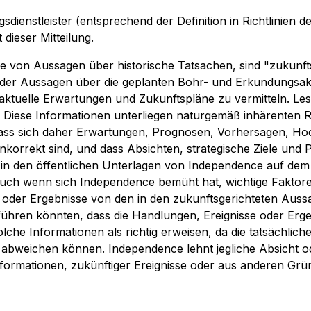
dienstleister (entsprechend der Definition in Richtlinie
dieser Mitteilung.
me von Aussagen über historische Tatsachen, sind "zukunf
ch der Aussagen über die geplanten Bohr- und Erkundungs
aktuelle Erwartungen und Zukunftspläne zu vermitteln. Le
. Diese Informationen unterliegen naturgemäß inhärenten R
, dass sich daher Erwartungen, Prognosen, Vorhersagen, H
orrekt sind, und dass Absichten, strategische Ziele und Pr
e in den öffentlichen Unterlagen von Independence auf de
ch wenn sich Independence bemüht hat, wichtige Faktoren z
 oder Ergebnisse von den in den zukunftsgerichteten Aus
ühren könnten, dass die Handlungen, Ereignisse oder Ergebn
olche Informationen als richtig erweisen, da die tatsächlic
bweichen können. Independence lehnt jegliche Absicht od
formationen, zukünftiger Ereignisse oder aus anderen Gründ