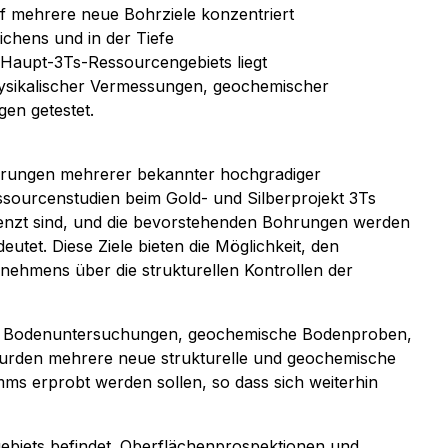
f mehrere neue Bohrziele konzentriert
chens und in der Tiefe
s Haupt-3Ts-Ressourcengebiets liegt
hysikalischer Vermessungen, geochemischer
en getestet.
terungen mehrerer bekannter hochgradiger
sourcenstudien beim Gold- und Silberprojekt 3Ts
egrenzt sind, und die bevorstehenden Bohrungen werden
utet. Diese Ziele bieten die Möglichkeit, den
nehmens über die strukturellen Kontrollen der
he Bodenuntersuchungen, geochemische Bodenproben,
wurden mehrere neue strukturelle und geochemische
mms erprobt werden sollen, so dass sich weiterhin
ngebiets befindet. Oberflächenprospektionen und