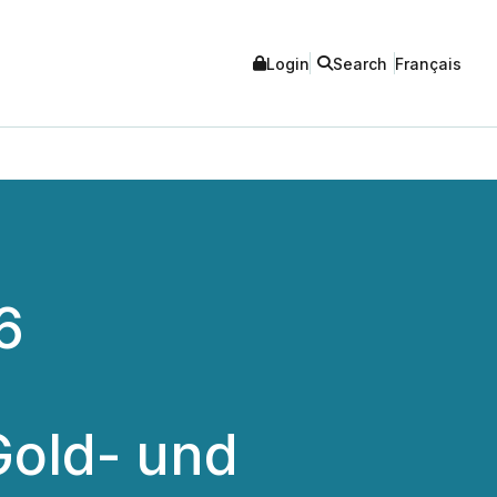
Login
Search
Français
6
old- und