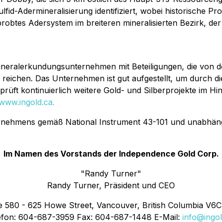
fid-Adermineralisierung identifiziert, wobei historische P
erprobtes Adersystem im breiteren mineralisierten Bezirk,
Mineralerkundungsunternehmen mit Beteiligungen, die von d
reichen. Das Unternehmen ist gut aufgestellt, um durch d
ft kontinuierlich weitere Gold- und Silberprojekte im Hi
www.ingold.ca
.
nternehmens gemäß National Instrument 43-101 und unabhän
Im Namen des Vorstands der Independence Gold Corp.
"Randy Turner"
Randy Turner, Präsident und CEO
e 580 - 625 Howe Street, Vancouver, British Columbia V6
efon: 604-687-3959 Fax: 604-687-1448 E-Mail:
info@ingol