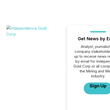
Get News by E
Analyst, journalist
company stakeholde
up to receive news r
by email for Indepe
Gold Corp or all comp
the Mining and Me
industry.
Sign Up