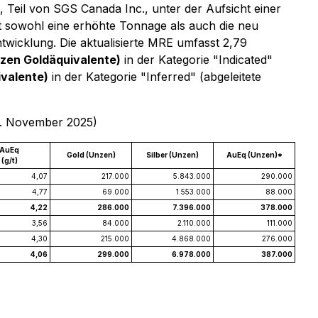
Teil von SGS Canada Inc., unter der Aufsicht einer
ist sowohl eine erhöhte Tonnage als auch die neu
twicklung. Die aktualisierte MRE umfasst 2,79
zen Goldäquivalente)
in der Kategorie "Indicated"
valente)
in der Kategorie "Inferred" (abgeleitete
. November 2025)
AuEq
Gold (Unzen)
Silber (Unzen)
AuEq (Unzen)*
(g/t)
4,07
217.000
5.843.000
290.000
4,77
69.000
1.553.000
88.000
4,22
286.000
7.396.000
378.000
3,56
84.000
2.110.000
111.000
4,30
215.000
4.868.000
276.000
4,06
299.000
6.978.000
387.000