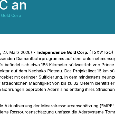
BC an
 Gold Corp
g, 27. März 2026) -
Independence Gold Corp.
(TSXV: IGO)
mfassenden Diamantbohrprogramms auf dem unternehmenseig
s befindet sich etwa 185 Kilometer südwestlich von Prince
ektar auf dem Nechako Plateau. Das Projekt liegt 16 km sü
ebiet mit geringer Sulfidierung, in dem mindestens neunze
 tatsächlichen Mächtigkeit von bis zu 32 Metern identifizi
ohrungen beprobten Adern sind entlang ihres Streichens u
Aktualisierung der Mineralressourcenschätzung ("MRE") fü
sierte Ressourcenschätzung umfasst die Adersysteme Tomm