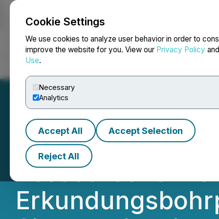
Cookie Settings
NEWSFILE
We use cookies to analyze user behavior in order to cons
improve the website for you. View our
Privacy Policy
an
Use
.
Home
About
Services
Newsroom
Blog
Contact
Necessary
Analytics
Accept All
Accept Selection
Independence Go
Reject All
Ressourcenerwei
Erkundungsbohrp