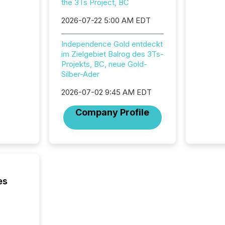
the 3Ts Project, BC
Canada
now re
2026-07-22 5:00 AM EDT
reporti
"substan
Canadia
Independence Gold entdeckt
officers a
im Zielgebiet Balrog des 3Ts-
Section 
Projekts, BC, neue Gold-
describ
Silber-Ader
this re
2026-07-02 9:45 AM EDT
jurisdic
FPIs in
Company Profile
"offshor
Cayman 
es