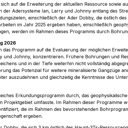
ich auf die Erweiterung der aktuellen Ressource sowie au
der Adersysteme Ian, Larry und Johnny entlang des Strei
dungszielen, einschließlich der Ader Dobby, die östlich de
arbeiten im Jahr 2025 ergeben haben, einschließlich geop
ngen, werden im Rahmen dieses Programms durch Bohrung
ng 2026
h das Programm auf die Evaluierung der möglichen Erwei
rry und Johnny, konzentrieren. Frühere Bohrungen und Res
reichens und in der Tiefe weiterhin nicht vollständig abg
erung das Potenzial für weitere mineralisierte Gangzüge ande
iter auszudehnen und gleichzeitig die Kenntnisse des Unter
greiches Erkundungsprogramm durch, das geophysikalisc
en Projektgebiet umfasste. Im Rahmen dieser Programme 
dentifiziert, die im Rahmen des bevorstehenden Bohrprogra
genschaft ergeben.
Ader Dobby, die sich 3 km östlich des Haupt-3Ts-Ressource