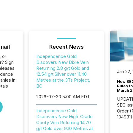
mail
Recent News
, or
Independence Gold
r? Sign
Discovers New Dixie Vein
eleases
Returning 2.8 g/t Gold and
Jan 22,
ndence
12.54 g/t Silver over 11.40
anies in
Metres at the 3Ts Project,
New SEC
tals
BC
Rules fo
March 
2026-07-30 5:00 AM EDT
UPDATE: On March 5
SEC iss
Independence Gold
Order (Release No. 34-
Discovers New High-Grade
104931) 
Goofy Vein Returning 14.70
relief f
g/t Gold over 9.10 Metres at
jurisdic