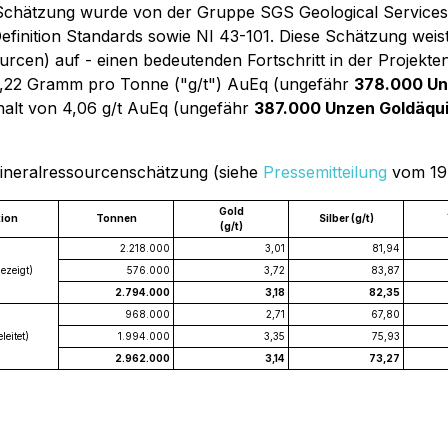
 Schätzung wurde von der Gruppe SGS Geological Services, 
M Definition Standards sowie NI 43-101. Diese Schätzung we
rcen) auf - einen bedeutenden Fortschritt in der Projekten
 4,22 Gramm pro Tonne ("g/t") AuEq (ungefähr
378.000 Un
halt von 4,06 g/t AuEq (ungefähr
387.000 Unzen Goldäqui
-Mineralressourcenschätzung (siehe
Pressemitteilung
vom 19
Gold
tion
Tonnen
Silber (g/t)
(g/t)
2.218.000
3,01
81,94
ezeigt)
576.000
3,72
83,87
2.794.000
3,18
82,35
968.000
2,71
67,80
leitet)
1.994.000
3,35
75,93
2.962.000
3,14
73,27