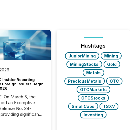
Hashtags
JuniorMining
Mining
MiningStocks
Gold
 2026
Metals
 Insider Reporting
PreciousMetals
OTC
r Foreign Issuers Begin
2026
OTCMarkets
, the
OTCStocks
ued an Exemptive
SmallCaps
TSXV
providing significant
Investing
or FPIs in "qualifying
tions," including