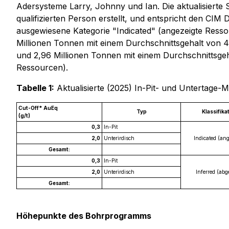
Adersysteme Larry, Johnny und Ian. Die aktualisierte
qualifizierten Person erstellt, und entspricht den CI
ausgewiesene Kategorie "Indicated" (angezeigte Ressou
Millionen Tonnen mit einem Durchschnittsgehalt von
und 2,96 Millionen Tonnen mit einem Durchschnittsge
Ressourcen).
Tabelle 1:
Aktualisierte (2025) In-Pit- und Untertage
Cut-Off* AuEq
Typ
Klassifika
(g/t)
0,3
In-Pit
2,0
Unterirdisch
Indicated (ang
Gesamt:
0,3
In-Pit
2,0
Unterirdisch
Inferred (abge
Gesamt:
Höhepunkte des Bohrprogramms