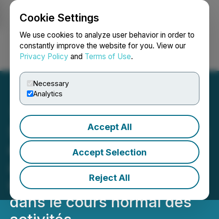
Cookie Settings
NEWSFILE
We use cookies to analyze user behavior in order to
constantly improve the website for you. View our
Privacy Policy
and
Terms of Use
.
Login
Search
Français
Necessary
Analytics
Accept All
Suncor Énergie dépose ses
documents d'information
Accept Selection
annuels et renouvelle son
Reject All
offre publique de rachat
dans le cours normal des