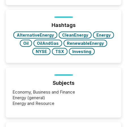
positioning the announcement for the market. To
better understand how press releases are
processed in modern markets, TMX Newsfile
analyzed AI crawler activity across a 72-hour
window following press release distribution. The
Hashtags
study tracked...
AlternativeEnergy
CleanEnergy
Energy
Oil
OilAndGas
RenewableEnergy
NYSE
TSX
Investing
Subjects
Economy, Business and Finance
Energy (general)
Energy and Resource