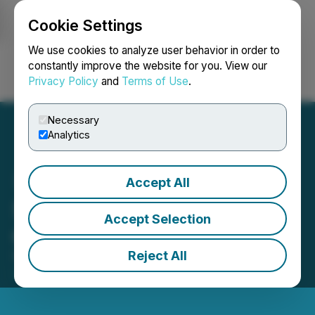
Cookie Settings
NEWSFILE
We use cookies to analyze user behavior in order to
constantly improve the website for you. View our
Privacy Policy
and
Terms of Use
.
Login
Search
Français
Necessary
Analytics
Accept All
Suncor Énergie déclare un
Accept Selection
dividende
Reject All
February 03, 2026 5:00 PM EST | Source:
Suncor
Energy Inc.