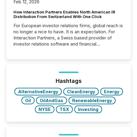
Feb 12, 2026
How Interaction Partners Enables North American IR
Distribution From Switzerland With One Click
For European investor relations firms, global reach is
no longer a nice to have. It is an expectation. For
Interaction Partners, a Swiss based provider of
investor relations software and financial
communications services, the challenge was not
capability. It was geography. By partnering with TMX
Newsfile, they found a way to bridge the gap
between European markets and North American
press release distribution through a shared
approach to execution. “Switzerland and Canada
Hashtags
really do seem to...
AlternativeEnergy
CleanEnergy
Energy
Oil
OilAndGas
RenewableEnergy
NYSE
TSX
Investing