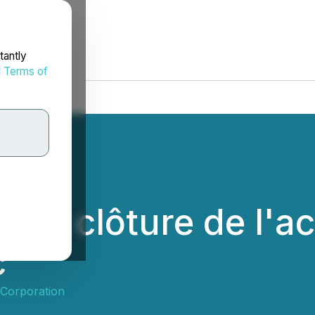
tantly
d
Terms of
la clôture de l'ac
c
Corporation