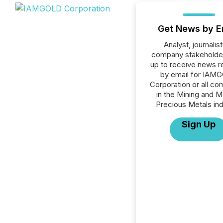
Get News by E
Analyst, journalist
company stakeholde
up to receive news r
by email for IAM
Corporation or all c
in the Mining and M
Precious Metals ind
Sign Up