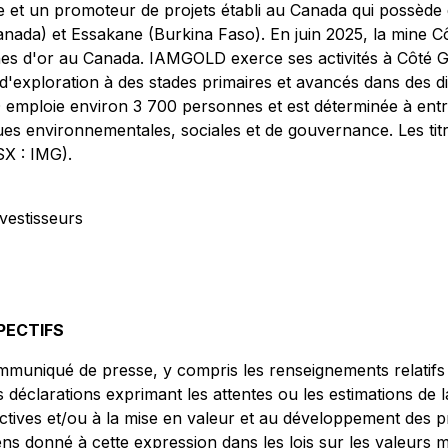
 et un promoteur de projets établi au Canada qui possède 
nada) et Essakane (Burkina Faso). En juin 2025, la mine Cô
 mines d'or au Canada. IAMGOLD exerce ses activités à Côté
 d'exploration à des stades primaires et avancés dans des di
mploie environ 3 700 personnes et est déterminée à entret
ues environnementales, sociales et de gouvernance. Les tit
X : IMG).
vestisseurs
PECTIFS
niqué de presse, y compris les renseignements relatifs à l
 déclarations exprimant les attentes ou les estimations de 
tives et/ou à la mise en valeur et au développement des pro
ns donné à cette expression dans les lois sur les valeurs m