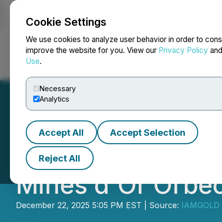
Cookie Settings
NEWSFILE
We use cookies to analyze user behavior in order to cons
improve the website for you. View our
Privacy Policy
an
Use
.
Home
About
Services
Newsroom
Blog
Contact
Necessary
Analytics
Accept All
Accept Selection
IAMGOLD annonce 
Reject All
Mines d'Or Orbe
December 22, 2025 5:05 PM EST | Source:
IAMGOLD 