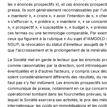
les « énoncés prospectifs »), et ces énoncés prospect
presse. Ils sont généralement reconnaissables par l'util
« maintenir », « croire », « avoir l'intention de », « ch
« s'efforcer », « prédire », « maintenir », « se concent
», « prospectif », « susceptible », « budget », « prévis
ces termes ou une terminologie comparable. Par exemp
ceux qui figurent à la rubrique « Au sujet d'IAMGOLD », e
NSUP, la révocation du statut d'émetteur assujetti de N
que l'accroissement et le prolongement de la minéralisa
La Société met en garde le lecteur que les énoncés pr
comme raisonnables par la direction, sont intrinsèquem
éventualités et à d'autres facteurs, y compris ceux décr
soient considérablement différents des résultats, du 
faut pas s'y fier indûment. Les énoncés prospectifs s
communiqué de presse, notamment en ce qui concerne l
opérationnel tombant dans les fourchettes prévues; la 
lequel la Société exercera ses activités; le prix des 
internationaux; les coûts en immobilisations et les coû