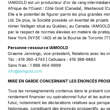
IAMGOLD est un producteur d'or de rang intermédiaire
Afrique de l'Ouest : Côté Gold (Canada), Westwood (Ca
Elle a le potentiel de figurer parmi les plus grandes
Ltd. De plus, la Société possède un éventail de projets
minier Nelligan situé au Québec, au Canada. IAMGOLD e
par le respect de normes élevées en matière de pratiq
New York (NYSE : IAG) et de la Bourse de Toronto (TS
Personne-ressource IAMGOLD
Graeme Jennings, vice-président, Relations avec les in
Tél. : 416 360-4743 | Cellulaire : 416 388-6883
Sans frais : 1 888 464-9999
info@iamgold.com
MISE EN GARDE CONCERNANT LES ÉNONCÉS PROS
Tous les renseignements contenus dans le présent commu
rendement financier ou opérationnel futur et les autres
futur, notamment les déclarations relatives aux perspec
historiques, constituent des énoncés prospectifs, au se