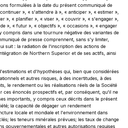
ctions formulées à la date du présent communiqué de
ontinuer », « s'attendre à », « anticiper », « estimer »,
r », « planifier », « viser », « couvrir », « s'engager »,
de », « futur », « objectifs », « occasions », « engager
 », y compris dans une tournure négative des variantes de
muniqué de presse comprennent, sans s'y limiter,
suit : la radiation de l'inscription des actions de
tégration de Northern Superior et de ses actifs, ainsi
'estimations et d'hypothèses qui, bien que considérées
ionnels et autres risques, à des incertitudes, à des
ts, le rendement ou les réalisations réels de la Société
r ces énoncés prospectifs et, par conséquent, qu'il ne
es importants, y compris ceux décrits dans le présent
iété; la capacité de dégager un rendement
oncture locale et mondiale et l'environnement dans
clés; les teneurs minérales prévues; les taux de change
tions gouvernementales et autres autorisations requises