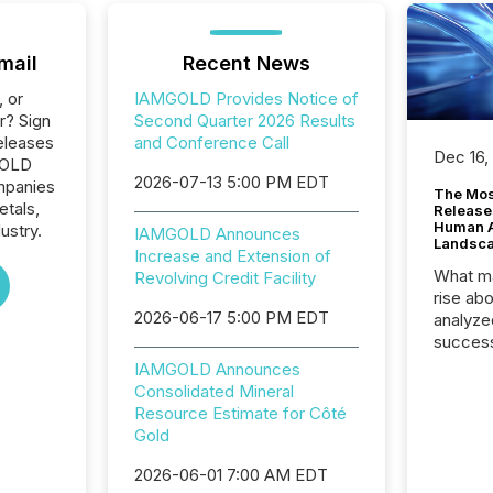
mail
Recent News
, or
IAMGOLD Provides Notice of
r? Sign
Second Quarter 2026 Results
eleases
and Conference Call
Dec 16,
GOLD
2026-07-13 5:00 PM EDT
ompanies
The Mos
etals,
Release
Human At
ustry.
IAMGOLD Announces
Landsc
Increase and Extension of
What ma
Revolving Credit Facility
rise ab
2026-06-17 5:00 PM EDT
analyze
success
2025 to
IAMGOLD Announces
attenti
Consolidated Mineral
review 
Resource Estimate for Côté
from hu
Gold
systems
hundre
2026-06-01 7:00 AM EDT