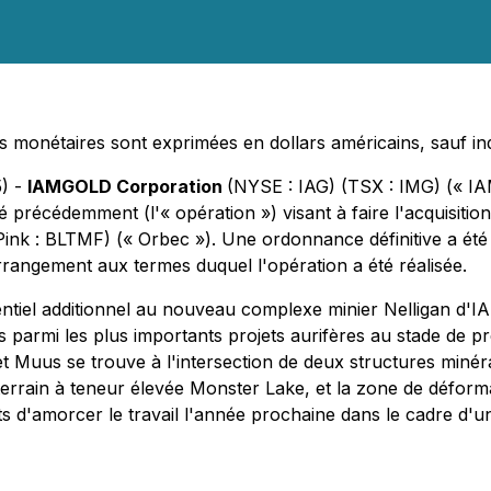
s monétaires sont exprimées en dollars américains, sauf ind
5) -
IAMGOLD Corporation
(NYSE : IAG) (TSX : IMG) (« I
récédemment (l'« opération ») visant à faire l'acquisition d
nk : BLTMF) (« Orbec »). Une ordonnance définitive a été 
rrangement aux termes duquel l'opération a été réalisée.
tentiel additionnel au nouveau complexe minier Nelligan d'
armi les plus importants projets aurifères au stade de 
et Muus se trouve à l'intersection de deux structures minér
errain à teneur élevée Monster Lake, et la zone de déformat
s d'amorcer le travail l'année prochaine dans le cadre d'u