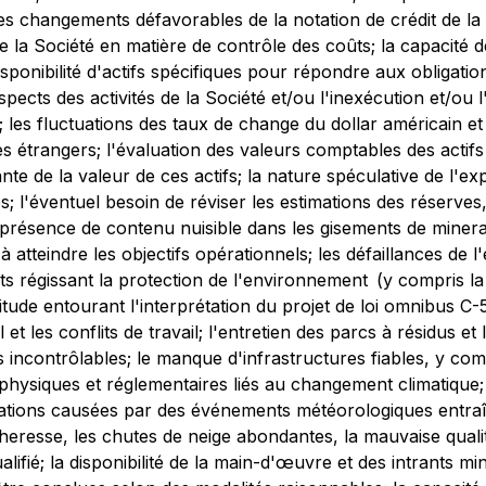
 les changements défavorables de la notation de crédit de la S
s de la Société en matière de contrôle des coûts; la capacité 
disponibilité d'actifs spécifiques pour répondre aux obligati
pects des activités de la Société et/ou l'inexécution et/ou l
és; les fluctuations des taux de change du dollar américain e
res étrangers; l'évaluation des valeurs comptables des actifs
te de la valeur de ces actifs; la nature spéculative de l'e
; l'éventuel besoin de réviser les estimations des réserves
 présence de contenu nuisible dans les gisements de minerai,
à atteindre les objectifs opérationnels; les défaillances de
ents régissant la protection de l'environnement (y compris la
tude entourant l'interprétation du projet de loi omnibus C-
et les conflits de travail; l'entretien des parcs à résidus e
 incontrôlables; le manque d'infrastructures fiables, y co
physiques et réglementaires liés au changement climatique; l
urbations causées par des événements météorologiques entraî
heresse, les chutes de neige abondantes, la mauvaise qualité 
lifié; la disponibilité de la main-d'œuvre et des intrants mi