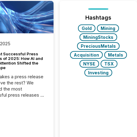
Hashtags
Gold
Mining
MiningStocks
 2025
PreciousMetals
t Successful Press
Acquisition
Metals
s of 2025: How AI and
tention Shifted the
NYSE
TSX
ape
Investing
kes a press release
ove the rest? We
d the most
ful press releases of
 see what caught
on and why. This year’s
looks at total views
man readers and AI
 across the top five
d public company