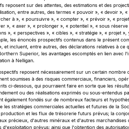
ifs reposent sur des attentes, des estimations et des proje
isation, entre autres, des termes « pouvoir », « devoir », « c
ercher à », « poursuivre », « compter », « prévoir », « projete
rer », « axer », « prolonger », « potentiel », « sous réserve 
ions », « perspectives », « cibles », « stratégie », « projet
le, les énoncés prospectifs contenus dans le présent com
t incluent, entre autres, des déclarations relatives à ce qui 
orthern Superior, les avantages escomptés en lien avec l'in
tion à Nelligan.
ospectifs reposent nécessairement sur un certain nombre d
ent soumises à des risques commerciaux, financiers, opérat
its ci-dessous, qui pourraient faire en sorte que les résulta
rendement ou des réalisations exprimés ou sous-entendus pa
ont également fondés sur de nombreux facteurs et hypothès
es stratégies commerciales actuelles et futures de la Soc
production et les flux de trésorerie futurs prévus; la conj
métaux précieux, d'autres minéraux et d'autres marchandises 
ts d'exploitation prévus; ainsi que l'obtention des autorisa