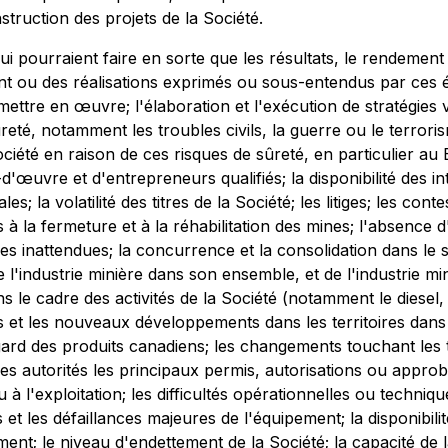
truction des projets de la Société.
ui pourraient faire en sorte que les résultats, le rendement 
nt ou des réalisations exprimés ou sous-entendus par ces é
 mettre en œuvre; l'élaboration et l'exécution de stratégies vi
eté, notamment les troubles civils, la guerre ou le terroris
iété en raison de ces risques de sûreté, en particulier au 
d'œuvre et d'entrepreneurs qualifiés; la disponibilité des int
la volatilité des titres de la Société; les litiges; les conte
és à la fermeture et à la réhabilitation des mines; l'absenc
ues inattendues; la concurrence et la consolidation dans le 
 de l'industrie minière dans son ensemble, et de l'industrie mi
le cadre des activités de la Société (notamment le diesel, le 
ues et les nouveaux développements dans les territoires dans
'égard des produits canadiens; les changements touchant les 
es autorités les principaux permis, autorisations ou approba
à l'exploitation; les difficultés opérationnelles ou technique
t les défaillances majeures de l'équipement; la disponibilité
nt; le niveau d'endettement de la Société; la capacité de la