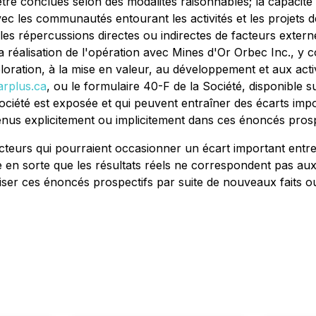
être conclues selon des modalités raisonnables; la capacit
ec les communautés entourant les activités et les projets de
elles répercussions directes ou indirectes de facteurs externe
réalisation de l'opération avec Mines d'Or Orbec Inc., y co
loration, à la mise en valeur, au développement et aux activ
rplus.ca
, ou le formulaire 40-F de la Société, disponible
ociété est exposée et qui peuvent entraîner des écarts impo
enus explicitement ou implicitement dans ces énoncés prosp
acteurs qui pourraient occasionner un écart important entre
e en sorte que les résultats réels ne correspondent pas aux 
réviser ces énoncés prospectifs par suite de nouveaux faits 