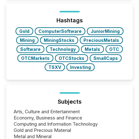
In this environment, disclosure is not just about
generating information. It is about executing it with
precise timing and coordination across time zones.
“The ability to file 24/7 with immediate...
Hashtags
Gold
ComputerSoftware
JuniorMining
Mining
MiningStocks
PreciousMetals
Software
Technology
Metals
OTC
OTCMarkets
OTCStocks
SmallCaps
TSXV
Investing
Subjects
Arts, Culture and Entertainment
Economy, Business and Finance
Computing and Information Technology
Gold and Precious Material
Metal and Mineral