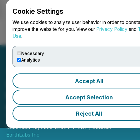
Cookie Settings
NEWSFILE
We use cookies to analyze user behavior in order to consta
improve the website for you. View our
Privacy Policy
and
Use
.
Login
Search
Français
Necessary
Analytics
Accept All
Le quatrième trésor boni de
la Grande chasse au trésor
Accept Selection
canadienne est dévoilé à
Reject All
Terre-Neuve
December 19, 2025 12:02 PM EST | Source:
EarthLabs Inc.