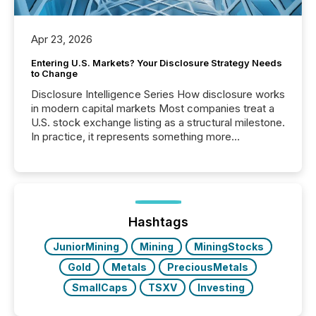
Apr 23, 2026
Entering U.S. Markets? Your Disclosure Strategy Needs
to Change
Disclosure Intelligence Series How disclosure works
in modern capital markets Most companies treat a
U.S. stock exchange listing as a structural milestone.
In practice, it represents something more
significant. Entering U.S. markets is not just a listing
event. It is a fundamental shift in how a company’s
information is communicated, interpreted, and acted
on. As of March 2026, 187 TSX and TSX Venture
issuers are interlisted on U.S. exchanges, within a
broader group of 258 interlisted...
Hashtags
JuniorMining
Mining
MiningStocks
Gold
Metals
PreciousMetals
SmallCaps
TSXV
Investing