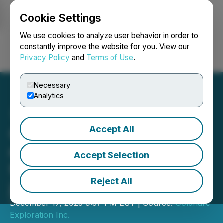
Cookie Settings
NEWSFILE
We use cookies to analyze user behavior in order to
constantly improve the website for you. View our
Privacy Policy
and
Terms of Use
.
Login
Search
Français
Necessary
Analytics
Accept All
Goldflare annonce sa
réintégration à la Bourse et
Accept Selection
fournit d'autres mises à
Reject All
jour
December 17, 2025 9:57 PM EST | Source:
Goldflare
Exploration Inc.