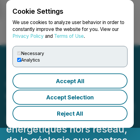
Cookie Settings
NEWSFILE
We use cookies to analyze user behavior in order to
constantly improve the website for you. View our
Privacy Policy
and
Terms of Use
.
Login
Search
Français
Necessary
Analytics
Accept All
QIMC étend le corridor
d'hydrogène naturel du
Accept Selection
Témiscamingue, renforçant
Reject All
sa stratégie de sources
énergétiques hors réseau,