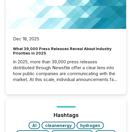
Dec 18, 2025
What 39,000 Press Releases Reveal About Industry
Priorities in 2025
In 2025, more than 39,000 press releases
distributed through Newsfile offer a clear lens into
how public companies are communicating with the
market. At this scale, individual announcements fade
into the background, and what emerges instead are
patterns . The language companies choose reveals
how industries are evolving, where credibility is
being built, and what investors are being asked to
trust. Last year, this analysis focused on identifying
the most common keywords by industry. This...
Hashtags
AI
cleanenergy
hydrogen