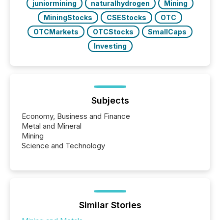
juniormining
naturalhydrogen
Mining
MiningStocks
CSEStocks
OTC
OTCMarkets
OTCStocks
SmallCaps
Investing
Subjects
Economy, Business and Finance
Metal and Mineral
Mining
Science and Technology
Similar Stories