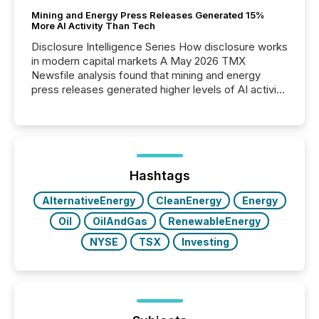
Mining and Energy Press Releases Generated 15%
More AI Activity Than Tech
Disclosure Intelligence Series How disclosure works
in modern capital markets A May 2026 TMX
Newsfile analysis found that mining and energy
press releases generated higher levels of AI activity
per release than Technology & Innovation
announcements. The study analyzed AI crawler
activity across approximately 220 press releases
distributed through TMX Newsfile’s network over a
72-hour period. Results showed that AI systems are
actively processing mining and energy press
Hashtags
releases at scale. AI...
AlternativeEnergy
CleanEnergy
Energy
Oil
OilAndGas
RenewableEnergy
NYSE
TSX
Investing