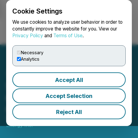
Cookie Settings
NEWSFILE
We use cookies to analyze user behavior in order to
constantly improve the website for you. View our
Privacy Policy
and
Terms of Use
.
Login
Search
Français
Necessary
Analytics
Accept All
Suncor Énergie annonce le
départ à la retraite du chef
Accept Selection
des finances
Reject All
October 14, 2025 4:45 PM EDT | Source:
Suncor
Energy Inc.