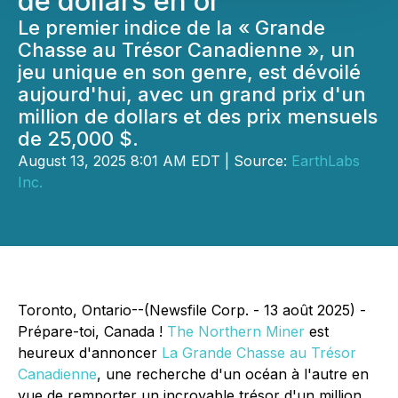
de dollars en or
Le premier indice de la « Grande
Chasse au Trésor Canadienne », un
jeu unique en son genre, est dévoilé
aujourd'hui, avec un grand prix d'un
million de dollars et des prix mensuels
de 25,000 $.
August 13, 2025 8:01 AM EDT | Source:
EarthLabs
Inc.
Toronto, Ontario--(Newsfile Corp. - 13 août 2025) -
Prépare-toi, Canada !
The Northern Miner
est
heureux d'annoncer
La Grande Chasse au Trésor
Canadienne
, une recherche d'un océan à l'autre en
vue de remporter un incroyable trésor d'un million