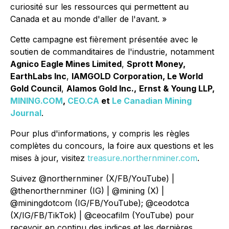
curiosité sur les ressources qui permettent au
Canada et au monde d'aller de l'avant. »
Cette campagne est fièrement présentée avec le
soutien de commanditaires de l'industrie, notamment
Agnico Eagle Mines Limited
,
Sprott Money,
EarthLabs Inc
,
IAMGOLD Corporation, Le World
Gold Council
,
Alamos Gold Inc.,
Ernst & Young LLP,
MINING.COM
,
CEO.CA
et
Le Canadian Mining
Journal
.
Pour plus d'informations, y compris les règles
complètes du concours, la foire aux questions et les
mises à jour, visitez
treasure.northernminer.com
.
Suivez @northernminer (X/FB/YouTube) |
@thenorthernminer (IG) | @mining (X) |
@miningdotcom (IG/FB/YouTube); @ceodotca
(X/IG/FB/TikTok) | @ceocafilm (YouTube) pour
recevoir en continu des indices et les dernières