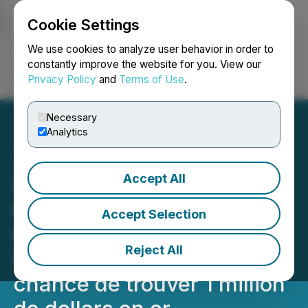
Cookie Settings
NEWSFILE
We use cookies to analyze user behavior in order to
constantly improve the website for you. View our
Privacy Policy
and
Terms of Use
.
Login
Search
Français
Necessary
Analytics
Accept All
Participez à la chasse
nationale pour découvrir le
Accept Selection
riche patrimoine minier du
Reject All
Canada et courez la
chance de trouver 1 million