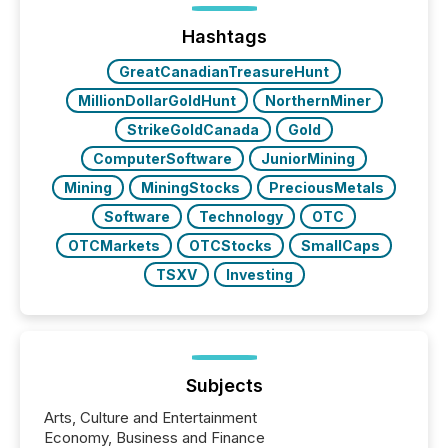
Before many investors read a press release,
machines identify companies, extract key facts,...
Hashtags
GreatCanadianTreasureHunt
MillionDollarGoldHunt
NorthernMiner
StrikeGoldCanada
Gold
ComputerSoftware
JuniorMining
Mining
MiningStocks
PreciousMetals
Software
Technology
OTC
OTCMarkets
OTCStocks
SmallCaps
TSXV
Investing
Subjects
Arts, Culture and Entertainment
Economy, Business and Finance