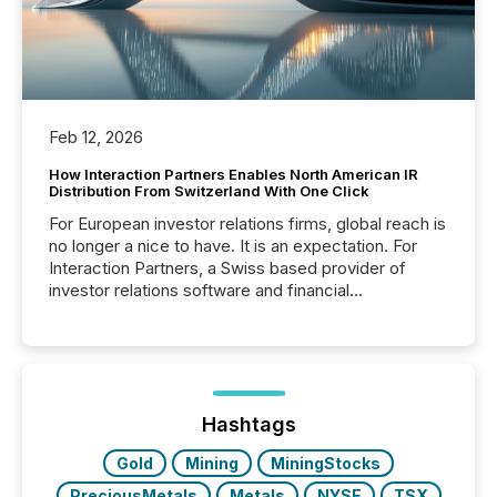
Feb 12, 2026
How Interaction Partners Enables North American IR
Distribution From Switzerland With One Click
For European investor relations firms, global reach is
no longer a nice to have. It is an expectation. For
Interaction Partners, a Swiss based provider of
investor relations software and financial
communications services, the challenge was not
capability. It was geography. By partnering with TMX
Newsfile, they found a way to bridge the gap
between European markets and North American
press release distribution through a shared
approach to execution. “Switzerland and Canada
Hashtags
really do seem to...
Gold
Mining
MiningStocks
PreciousMetals
Metals
NYSE
TSX