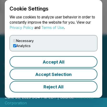
Cookie Settings
NEWSFILE
We use cookies to analyze user behavior in order to
constantly improve the website for you. View our
Privacy Policy
and
Terms of Use
.
Login
Search
Français
Necessary
Analytics
Accept All
IAMGOLD effectue la
dernière livraison et clôt les
Accept Selection
accords de paiement
Reject All
anticipé de l'or
June 26, 2025 3:34 PM EDT | Source:
IAMGOLD
Corporation