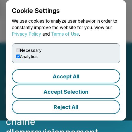
Cookie Settings
NEWSFILE
We use cookies to analyze user behavior in order to
constantly improve the website for you. View our
Privacy Policy
and
Terms of Use
.
Login
Search
Français
Necessary
Analytics
Accept All
First Phosphate, prête à
propulser le renouveau
Accept Selection
industriel automatisé en
Reject All
Amérique grâce à une
chaîne