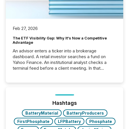
Feb 27, 2026
The ETF Visibility Gap: Why It's Now a Competitive
Advantage
An advisor enters a ticker into a brokerage
dashboard. A retail investor searches a fund on
Yahoo Finance. An institutional analyst checks a
terminal feed before a client meeting. In that
moment, they are not simply looking for a price
quote. They are looking for context. And
increasingly, what they see is silence. The global
ETF market now exceeds $20 trillion in assets under
management. At the end of November 2025, the
industry included more than 15,600 products and
Hashtags
over 30,000 ...
BatteryMaterial
BatteryProducers
FirstPhosphate
LFPBattery
Phosphate