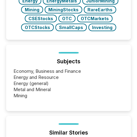
Energy
EnergyMetals
JuniorMining
Mining
MiningStocks
RareEarths
CSEStocks
OTC
OTCMarkets
OTCStocks
SmallCaps
Investing
Subjects
Economy, Business and Finance
Energy and Resource
Energy (general)
Metal and Mineral
Mining
Similar Stories