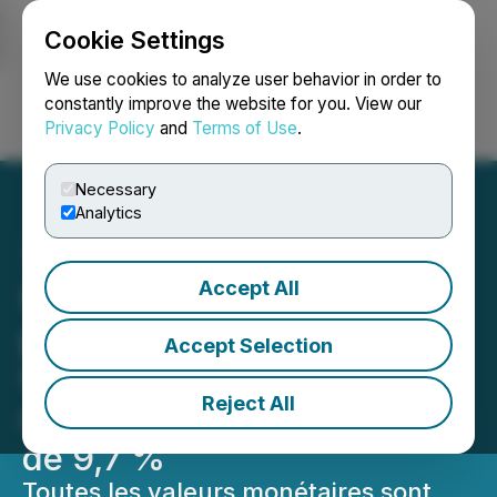
Cookie Settings
NEWSFILE
We use cookies to analyze user behavior in order to
constantly improve the website for you. View our
Privacy Policy
and
Terms of Use
.
Login
Search
Français
Necessary
Analytics
Accept All
IAMGOLD rétablit sa
participation dans Côté
Accept Selection
Gold à 70 % suivant le
Reject All
rachat de la participation
de 9,7 %
Toutes les valeurs monétaires sont