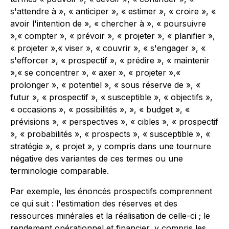
s'attendre à », « anticiper », « estimer », « croire », «
avoir l'intention de », « chercher à », « poursuivre
»,« compter », « prévoir », « projeter », « planifier »,
« projeter »,« viser », « couvrir », « s'engager », «
s'efforcer », « prospectif », « prédire », « maintenir
»,« se concentrer », « axer », « projeter »,«
prolonger », « potentiel », « sous réserve de », «
futur », « prospectif », « susceptible », « objectifs »,
« occasions », « possibilités », », « budget », «
prévisions », « perspectives », « cibles », « prospectif
», « probabilités », « prospects », « susceptible », «
stratégie », « projet », y compris dans une tournure
négative des variantes de ces termes ou une
terminologie comparable.
Par exemple, les énoncés prospectifs comprennent
ce qui suit : l'estimation des réserves et des
ressources minérales et la réalisation de celle-ci ; le
rendement opérationnel et financier, y compris les