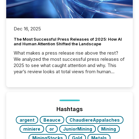
Dec 16, 2025
The Most Successful Press Releases of 2025: How AI
and Human Attention Shifted the Landscape
What makes a press release rise above the rest?
We analyzed the most successful press releases of
2025 to see what caught attention and why. This
year’s review looks at total views from human
readers and AI systems across the top five hundred
public company press releases distributed through
TMX Newsfile in 2025. These views come from all
of Newsfile’s general distribution channels, such as
Yahoo and Apple. They reflect how audiences
discovered and engaged with each announcement.
Hashtags
Key Insights...
argent
Beauce
ChaudiereAppalaches
miniere
or
JuniorMining
Mining
MiningStocks
Gold
Metals