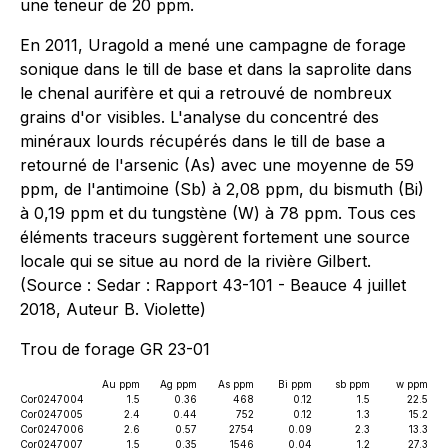
une teneur de 20 ppm.
En 2011, Uragold a mené une campagne de forage
sonique dans le till de base et dans la saprolite dans
le chenal aurifère et qui a retrouvé de nombreux
grains d'or visibles. L'analyse du concentré des
minéraux lourds récupérés dans le till de base a
retourné de l'arsenic (As) avec une moyenne de 59
ppm, de l'antimoine (Sb) à 2,08 ppm, du bismuth (Bi)
à 0,19 ppm et du tungstène (W) à 78 ppm. Tous ces
éléments traceurs suggèrent fortement une source
locale qui se situe au nord de la rivière Gilbert.
(Source : Sedar : Rapport 43-101 - Beauce 4 juillet
2018, Auteur B. Violette)
Trou de forage GR 23-01
Au ppm
Ag ppm
As ppm
Bi ppm
sb ppm
w ppm
Cor0247004
1.5
0.36
468
0.12
1.5
22.5
Cor0247005
2.4
0.44
752
0.12
1.3
15.2
Cor0247006
2.6
0.57
2754
0.09
2.3
13.3
Cor0247007
1.5
0.35
1546
0.04
1.2
27.3