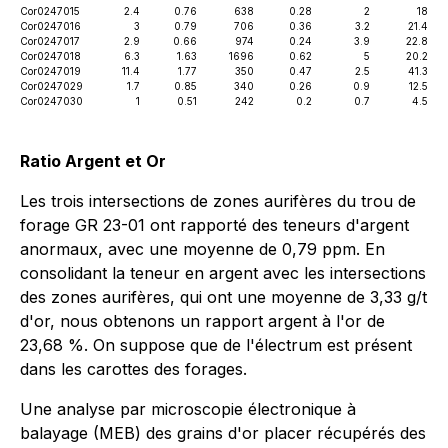
Cor0247015
2.4
0.76
638
0.28
2
18
Cor0247016
3
0.79
706
0.36
3.2
21.4
Cor0247017
2.9
0.66
974
0.24
3.9
22.8
Cor0247018
6.3
1.63
1696
0.62
5
20.2
Cor0247019
11.4
1.77
350
0.47
2.5
41.3
Cor0247029
1.7
0.85
340
0.26
0.9
12.5
Cor0247030
1
0.51
242
0.2
0.7
4.5
Ratio Argent et Or
Les trois intersections de zones aurifères du trou de
forage GR 23-01 ont rapporté des teneurs d'argent
anormaux, avec une moyenne de 0,79 ppm. En
consolidant la teneur en argent avec les intersections
des zones aurifères, qui ont une moyenne de 3,33 g/t
d'or, nous obtenons un rapport argent à l'or de
23,68 %. On suppose que de l'électrum est présent
dans les carottes des forages.
Une analyse par microscopie électronique à
balayage (MEB) des grains d'or placer récupérés des