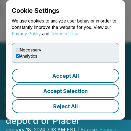
Cookie Settings
NEWSFILE
We use cookies to analyze user behavior in order to
constantly improve the website for you. View our
Privacy Policy
and
Terms of Use
.
Login
Search
Français
Necessary
Analytics
Accept All
Champs d'or en Beauce
l'argent et les éléments
Accept Selection
indicateurs lient les
Reject All
carottes de forage au
dépôt d'or Placer
January 18, 2024 7:33 AM EST | Source:
Beauce