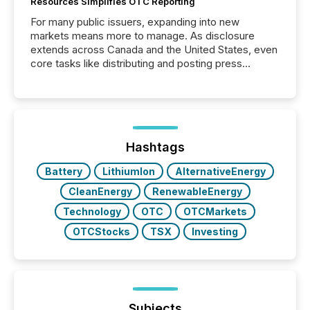
Resources Simplifies OTC Reporting
For many public issuers, expanding into new
markets means more to manage. As disclosure
extends across Canada and the United States, even
core tasks like distributing and posting press
releases can involve additional steps, systems, and
coordination. For DLP Resources Inc., a publicly
traded mineral exploration company, the focus has
been on keeping the distribution and cross-border
posting of its news simple. “They seamlessly post
our news on the OTC Markets site. I don’t even
Hashtags
have to think...
Battery
LithiumIon
AlternativeEnergy
CleanEnergy
RenewableEnergy
Technology
OTC
OTCMarkets
OTCStocks
TSX
Investing
Subjects