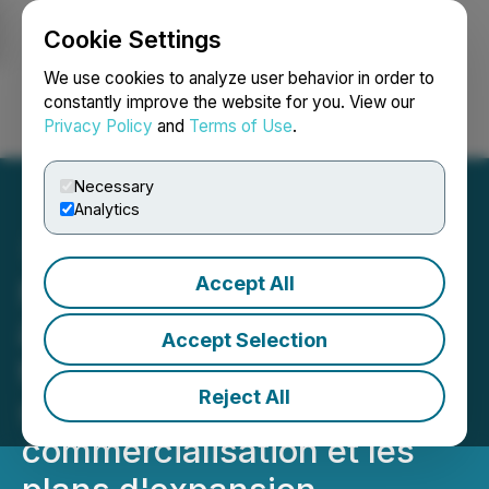
Cookie Settings
NEWSFILE
We use cookies to analyze user behavior in order to
constantly improve the website for you. View our
Privacy Policy
and
Terms of Use
.
Login
Search
Français
Necessary
Analytics
Accept All
Nano One fournit une mise
à jour corporative du 2e
Accept Selection
trimestre 2022 sur la
Reject All
stratégie de
commercialisation et les