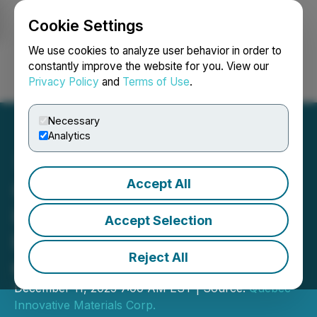
Cookie Settings
NEWSFILE
We use cookies to analyze user behavior in order to
constantly improve the website for you. View our
Privacy Policy
and
Terms of Use
.
Login
Search
Français
Necessary
Analytics
Accept All
QIMC capitalise sur l'essor
industriel : accélération de
Accept Selection
la stratégie hydrogène-IA
Reject All
en Nouvelle-Écosse
December 11, 2025 7:00 AM EST | Source:
Quebec
Innovative Materials Corp.