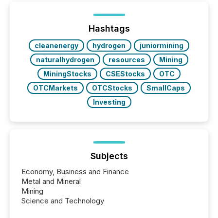
on. As of March 2026, 187 TSX and TSX Venture
issuers are interlisted on U.S. exchanges, within a
broader group of 258 interlisted...
Hashtags
cleanenergy
hydrogen
juniormining
naturalhydrogen
resources
Mining
MiningStocks
CSEStocks
OTC
OTCMarkets
OTCStocks
SmallCaps
Investing
Subjects
Economy, Business and Finance
Metal and Mineral
Mining
Science and Technology