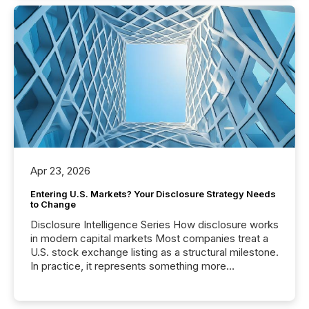
Apr 23, 2026
Entering U.S. Markets? Your Disclosure Strategy Needs
to Change
Disclosure Intelligence Series How disclosure works
in modern capital markets Most companies treat a
U.S. stock exchange listing as a structural milestone.
In practice, it represents something more
significant. Entering U.S. markets is not just a listing
event. It is a fundamental shift in how a company’s
information is communicated, interpreted, and acted