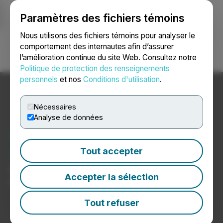
Paramètres des fichiers témoins
NEWSFILE
Nous utilisons des fichiers témoins pour analyser le
comportement des internautes afin d’assurer
l’amélioration continue du site Web. Consultez notre
Ouvrir une session
Recherche
English
Politique de protection des renseignements
personnels
et nos
Conditions d'utilisation
.
Nécessaires
Analyse de données
Nouvelles du secteur de
l’éducation
Tout accepter
Communiqués de presse de sociétés du secteur de
Accepter la sélection
l’éducation
Tout refuser