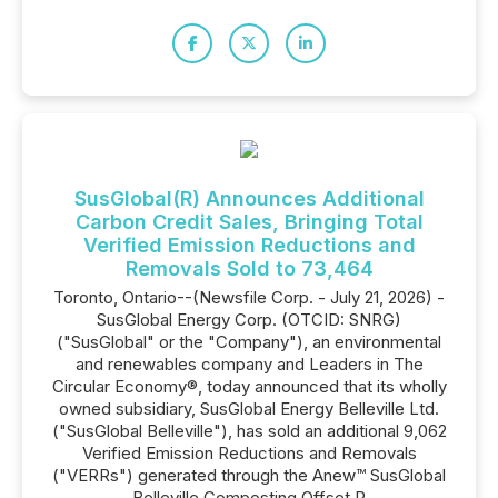
SusGlobal(R) Announces Additional
Carbon Credit Sales, Bringing Total
Verified Emission Reductions and
Removals Sold to 73,464
Toronto, Ontario--(Newsfile Corp. - July 21, 2026) -
SusGlobal Energy Corp. (OTCID: SNRG)
("SusGlobal" or the "Company"), an environmental
and renewables company and Leaders in The
Circular Economy®, today announced that its wholly
owned subsidiary, SusGlobal Energy Belleville Ltd.
("SusGlobal Belleville"), has sold an additional 9,062
Verified Emission Reductions and Removals
("VERRs") generated through the Anew™ SusGlobal
Belleville Composting Offset P