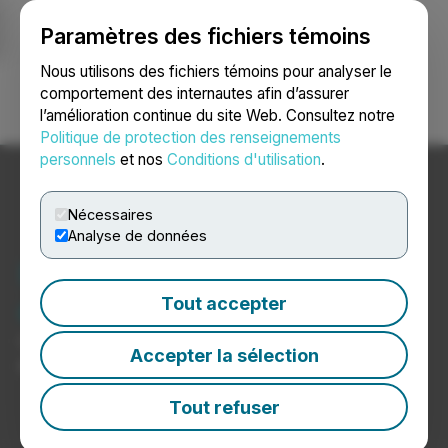
Paramètres des fichiers témoins
NEWSFILE
Nous utilisons des fichiers témoins pour analyser le
comportement des internautes afin d’assurer
l’amélioration continue du site Web. Consultez notre
Ouvrir une session
Recherche
English
Politique de protection des renseignements
personnels
et nos
Conditions d'utilisation
.
Nécessaires
Analyse de données
Nouvelles du secteur des
énergies de substitution
Tout accepter
Communiqués de presse de sociétés du secteur des
Accepter la sélection
énergies de substitution
Tout refuser