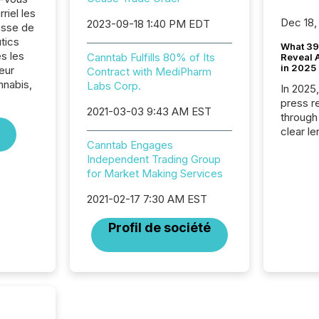
riel les
Dec 18,
2023-09-18 1:40 PM EDT
sse de
tics
What 39
s les
Canntab Fulfills 80% of Its
Reveal A
in 2025
eur
Contract with MediPharm
nabis,
Labs Corp.
In 2025
press release
2021-03-03 9:43 AM EST
through
clear le
Canntab Engages
compan
Independent Trading Group
communi
for Market Making Services
market. 
individ
2021-02-17 7:30 AM EST
fade in
and wha
Profil de société
are pat
compan
how ind
where cr
built, a
being a
year, t