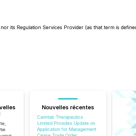
r its Regulation Services Provider (as that term is defined 
velles
Nouvelles récentes
l
Canntab Therapeutics
Limited Provides Update on
te,
Application for Management
tie
Cease Trade Order
z-vous