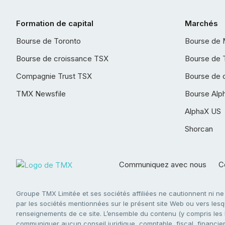
Formation de capital
Marchés
Bourse de Toronto
Bourse de 
Bourse de croissance TSX
Bourse de 
Compagnie Trust TSX
Bourse de 
TMX Newsfile
Bourse Alp
AlphaX US
Shorcan
Communiquez avec nous
Co
Groupe TMX Limitée et ses sociétés affiliées ne cautionnent ni n
par les sociétés mentionnées sur le présent site Web ou vers lesque
renseignements de ce site. L’ensemble du contenu (y compris les li
communiquer aucun conseil juridique, comptable, fiscal, financier,