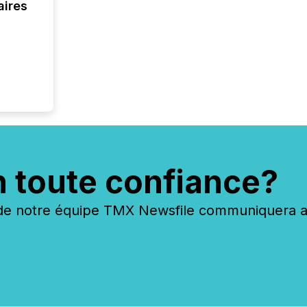
aires
identif
keyword
n toute confiance?
 notre équipe TMX Newsfile communiquera ave