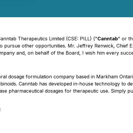
Canntab Therapeutics Limited (CSE: PILL) ("
Canntab
" or th
pursue other opportunities. Mr. Jeffrey Renwick, Chief Exe
ompany and, on behalf of the Board, I wish him every succe
 oral dosage formulation company based in Markham Ontari
inoids. Canntab has developed in-house technology to del
lease pharmaceutical dosages for therapeutic use. Simply pu
: