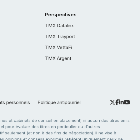
Perspectives
TMX Datalinx
TMX Trayport
TMX VettaFi
TMX Argent
nts personnels
Politique antipourriel
es et cabinets de conseil en placement) ni aucun des titres émis
l pour évaluer des titres en particulier ou d’autres
f seulement (et non à des fins de négociation). Il ne vise à
. Les opinions et conseils exprimés reflètent uniquement ceux de