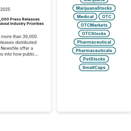
MarijuanaStocks
 2025
Medical
OTC
,000 Press Releases
bout Industry Priorities
OTCMarkets
OTCStocks
, more than 39,000
Pharmaceutical
s distributed
 Newsfile offer a
Pharmaceuticals
ns into how public
PotStocks
ies are
cating with the
SmallCaps
At this scale,
ual announcements
to the background,
t emerges instead
terns . The language
ies choose reveals
ustries are evolving,
edibility is being
nd what investors are
sked to trust. Last
his analysis focused on