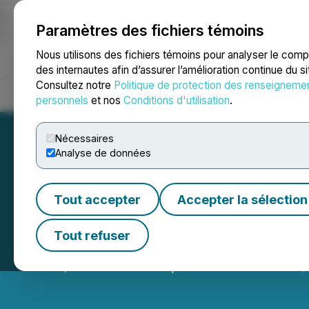
Paramètres des fichiers témoins
NEWSFILE
Nous utilisons des fichiers témoins pour analyser le com
des internautes afin d’assurer l’amélioration continue du s
Consultez notre
Politique de protection des renseigneme
Accueil
À propos
Services
Salle de presse
Blogue
Coo
personnels
et nos
Conditions d'utilisation
.
Nécessaires
Analyse de données
Tout accepter
Accepter la sélection
Canntab Announc
Tout refuser
June 14, 2018 7:10 PM EDT | Source:
Canntab Therape