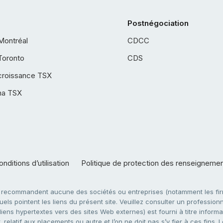
Postnégociation
Montréal
CDCC
Toronto
CDS
croissance TSX
ha TSX
nditions d’utilisation
Politique de protection des renseigneme
e recommandent aucune des sociétés ou entreprises (notamment les firm
ls pointent les liens du présent site. Veuillez consulter un professionne
ens hypertextes vers des sites Web externes) est fourni à titre informati
 relatif aux placements ou autre et l’on ne doit pas s’y fier à ces fins