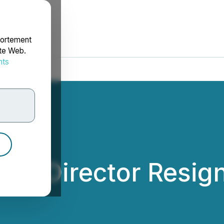
portement
ite Web.
nts
rdonnées
es Director Resign
utics Limited