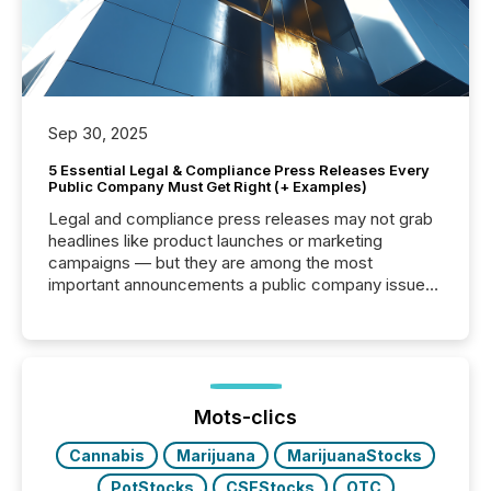
Sep 30, 2025
5 Essential Legal & Compliance Press Releases Every
Public Company Must Get Right (+ Examples)
Legal and compliance press releases may not grab
headlines like product launches or marketing
campaigns — but they are among the most
important announcements a public company issues.
These updates are the backbone of transparent
disclosure, ensuring you meet regulatory obligations
while protecting your credibility in the market. In this
post in our “Reasons to Announce” series, we
highlight five critical legal and compliance press
release types every company must get right — with
Mots-clics
real-world...
Cannabis
Marijuana
MarijuanaStocks
PotStocks
CSEStocks
OTC