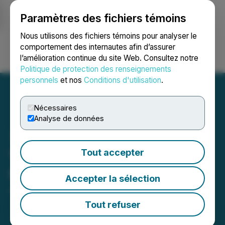
Paramètres des fichiers témoins
NEWSFILE
Nous utilisons des fichiers témoins pour analyser le
comportement des internautes afin d’assurer
l’amélioration continue du site Web. Consultez notre
Ouvrir une session
Recherche
English
Politique de protection des renseignements
personnels
et nos
Conditions d'utilisation
.
Nécessaires
Analyse de données
1CM Announces CFO
Tout accepter
Change
Accepter la sélection
January 07, 2026 5:21 PM EST | Source:
1CM Inc.
Tout refuser