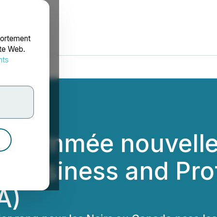
portement
ite Web.
nts
rdonnées
 nommée nouvelle 
k Business and Pro
A)