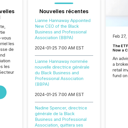
velles
Nouvelles récentes
l
Lianne Hannaway Appointed
New CEO of the Black
te,
Business and Professional
tie
Feb 27,
Association (BBPA)
z-vous
riel les
The ETF 
2024-01-25 7:00 AM EST
sse de
Now a C
and
An advis
iation
Lianne Hannaway nommée
a broke
s les
nouvelle directrice générale
retail i
Secteur
du Black Business and
fund on
.
Professional Association
institut
(BBPA)
termina
meeting. In that mom
2024-01-25 7:00 AM EST
they ar
for a p
Nadine Spencer, directrice
looking
générale de la Black
increasi
Business and Professional
silence
Association, quittera ses
market