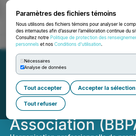
Paramètres des fichiers témoins
NEWSFILE
Nous utilisons des fichiers témoins pour analyser le com
des internautes afin d’assurer l’amélioration continue du s
Consultez notre
Politique de protection des renseigneme
Accueil
À propos
Services
Salle de presse
Blogue
Coo
personnels
et nos
Conditions d'utilisation
.
Nécessaires
Analyse de données
Lianne Hannaway
Tout accepter
Accepter la sélection
générale du Blac
Tout refuser
Association (BBP