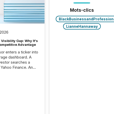
Mots-clics
BlackBusinessandProfession
LianneHannaway
 2026
Visibility Gap: Why It's
ompetitive Advantage
or enters a ticker into
rage dashboard. A
nvestor searches a
 Yahoo Finance. An
ional analyst checks a
l feed before a client
ent,
e not simply looking
rice quote. They are
 for context. And
ngly, what they see is
. The global ETF
 now exceeds $20