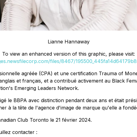
Lianne Hannaway
To view an enhanced version of this graphic, please visit:
ages.newsfilecorp.com/files/8467/195500_445fa14d64179b8f_
ssionnelle agréée (CPA) et une certification Trauma of M
 anglais et français, et a contribué activement au Black F
Action's Emerging Leaders Network.
é le BBPA avec distinction pendant deux ans et était prési
 à la tête de l'agence d'image de marque qu'elle a fondée 
nadian Club Toronto le 21 février 2024.
llez contacter :