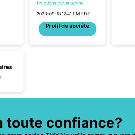
fonctions cet automne
trillion in assets under
managem
2023-09-18 12:41 PM EDT
Novembe
included 
Profil de société
aires
n
n toute confiance?