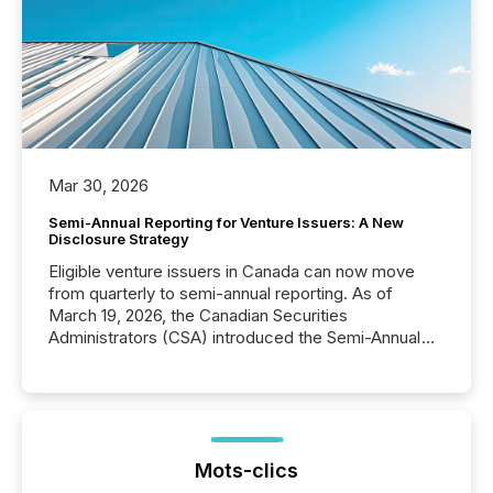
Mar 30, 2026
Semi-Annual Reporting for Venture Issuers: A New
Disclosure Strategy
Eligible venture issuers in Canada can now move
from quarterly to semi-annual reporting. As of
March 19, 2026, the Canadian Securities
Administrators (CSA) introduced the Semi-Annual
Reporting (SAR) Pilot . Implemented through
Coordinated Blanket Order 51-933, it allows certain
issuers listed on the TSX Venture Exchange (TSXV)
or the Canadian Securities Exchange (CSE) to
optionally skip first and third quarter financial filings .
This reduces overall reporting burdens and costs. It
Mots-clics
also...