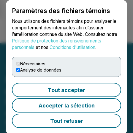
Paramètres des fichiers témoins
NEWSFILE
Nous utilisons des fichiers témoins pour analyser le
comportement des internautes afin d’assurer
l’amélioration continue du site Web. Consultez notre
Ouvrir une session
Recherche
English
Politique de protection des renseignements
personnels
et nos
Conditions d'utilisation
.
Nécessaires
Analyse de données
Nadine Spencer, directrice
générale de la Black
Tout accepter
Business and Professional
Accepter la sélection
Association, quittera ses
fonctions cet automne
Tout refuser
Le départ ouvre la voie à la poursuite