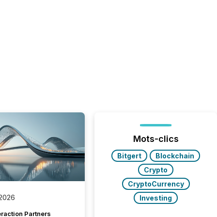
Mots-clics
Bitgert
Blockchain
Crypto
CryptoCurrency
 2026
Investing
raction Partners