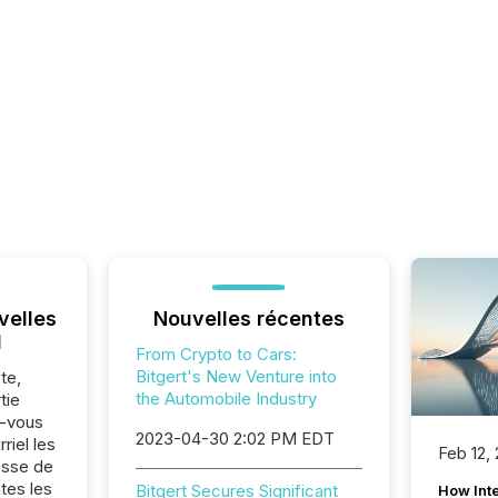
velles
Nouvelles récentes
l
From Crypto to Cars:
Bitgert's New Venture into
te,
the Automobile Industry
tie
z-vous
2023-04-30 2:02 PM EDT
riel les
Feb 12,
sse de
tes les
Bitgert Secures Significant
How Inte