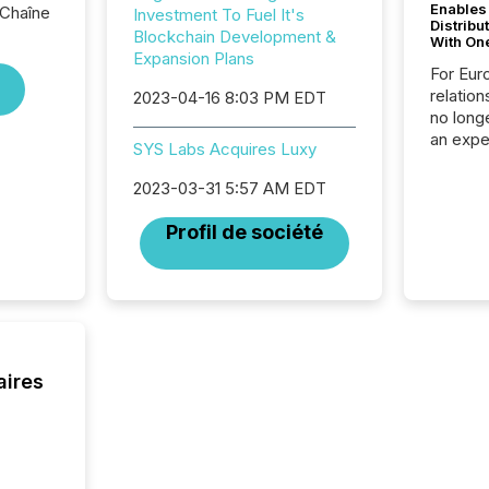
Enables
 Chaîne
Investment To Fuel It's
Distribu
Blockchain Development &
With On
Expansion Plans
For Eur
relation
2023-04-16 8:03 PM EDT
no longe
an expe
SYS Labs Acquires Luxy
Interac
based p
2023-03-31 5:57 AM EDT
relatio
financi
Profil de société
service
not capa
geograp
TMX New
way to 
betwee
and Nor
aires
release 
shared 
executi
Canada 