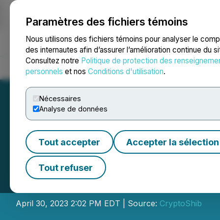
Paramètres des fichiers témoins
NEWSFILE
Nous utilisons des fichiers témoins pour analyser le com
des internautes afin d’assurer l’amélioration continue du s
Consultez notre
Politique de protection des renseigneme
Accueil
À propos
Services
Salle de presse
Blogue
Coo
personnels
et nos
Conditions d'utilisation
.
Nécessaires
Analyse de données
Tout accepter
Accepter la sélection
From Crypto to Ca
Tout refuser
Automobile Indus
April 30, 2023 2:02 PM EDT | Source:
CryptoShib