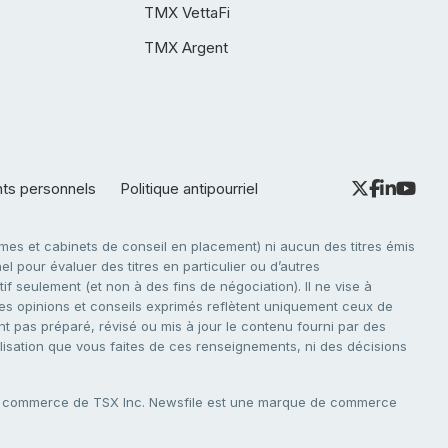
TMX VettaFi
TMX Argent
nts personnels
Politique antipourriel
es et cabinets de conseil en placement) ni aucun des titres émis
l pour évaluer des titres en particulier ou d’autres
f seulement (et non à des fins de négociation). Il ne vise à
. Les opinions et conseils exprimés reflètent uniquement ceux de
nt pas préparé, révisé ou mis à jour le contenu fourni par des
tilisation que vous faites de ces renseignements, ni des décisions
e commerce de TSX Inc. Newsfile est une marque de commerce