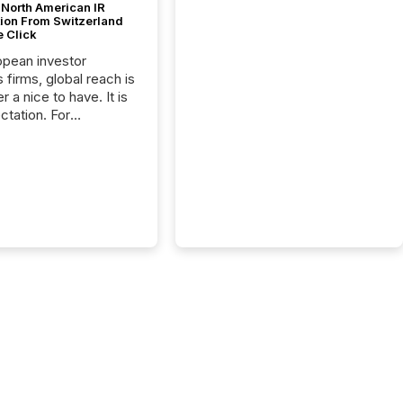
 North American IR
tion From Switzerland
e Click
opean investor
s firms, global reach is
r a nice to have. It is
ctation. For
tion Partners, a Swiss
rovider of investor
ns software and
al communications
s, the challenge was
bility. It was
hy. By partnering with
sfile, they found a
bridge the gap
n European markets
th American press
distribution through a
approach to
on. “Switzerland and
really do seem to...