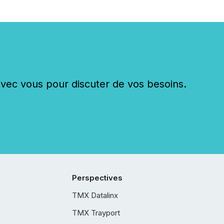
c vous pour discuter de vos besoins.
Perspectives
TMX Datalinx
TMX Trayport