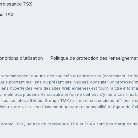
croissance TSX
ha TSX
nditions d’utilisation
Politique de protection des renseigneme
e recommandent aucune des sociétés ou entreprises (notamment les firm
ls pointent les liens du présent site. Veuillez consulter un professionne
ens hypertextes vers des sites Web externes) est fourni à titre informati
 relatif aux placements ou autre et l’on ne doit pas s’y fier à ces fins
es sociétés affiliées. Groupe TMX Limitée et ses sociétés affiliées n’o
 Web externe, et elles n’assument aucune responsabilité à l’égard de l’u
 Toronto, TSX, Bourse de croissance TSX et TSXV sont des marques d