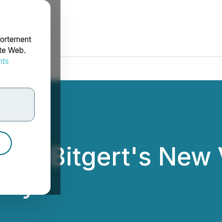
portement
ite Web.
nts
rdonnées
rs: Bitgert's New 
try