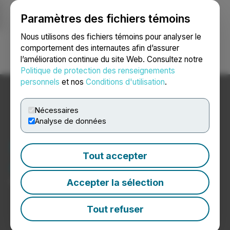
Paramètres des fichiers témoins
NEWSFILE
Nous utilisons des fichiers témoins pour analyser le
comportement des internautes afin d’assurer
l’amélioration continue du site Web. Consultez notre
Ouvrir une session
Recherche
English
Politique de protection des renseignements
personnels
et nos
Conditions d'utilisation
.
Nécessaires
Analyse de données
Nouvelles sur les sociétés
Tout accepter
autochtones
Communiqués de presse de sociétés autochtones
Accepter la sélection
Tout refuser